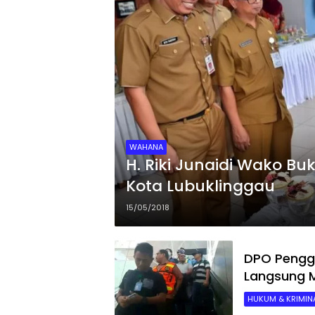
WAHANA
H. Riki Junaidi Wako B
Kota Lubuklinggau
15/05/2018
DPO Pengge
Langsung 
HUKUM & KRIMINA