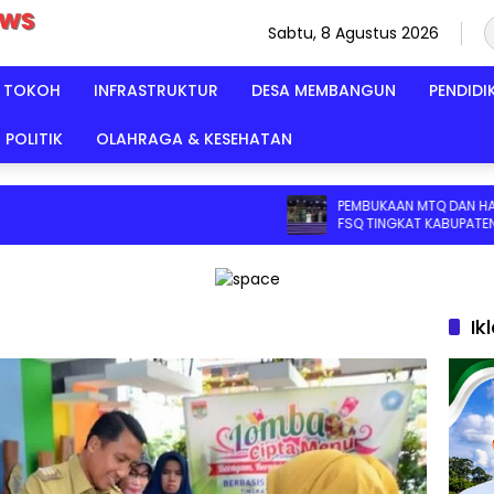
Sabtu, 8 Agustus 2026
TOKOH
INFRASTRUKTUR
DESA MEMBANGUN
PENDIDI
POLITIK
OLAHRAGA & KESEHATAN
PEMBUKAAN MTQ DAN HADIST XIX S
FSQ TINGKAT KABUPATEN SERUYAN
2026 DI HADIRI KAPOLRES DAN KEJA
SERUYAN
Ik