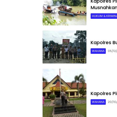
Kapolres P
Musnahka
HUKUM & KRIMINA
Kapolres B
WAHANA
05/12
Kapolres P
WAHANA
20/10