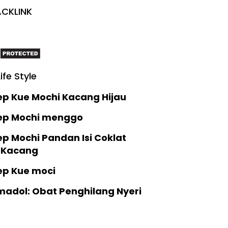
CKLINK
Life Style
ep Kue Mochi Kacang Hijau
ep Mochi menggo
p Mochi Pandan Isi Coklat
 Kacang
ep Kue moci
madol: Obat Penghilang Nyeri