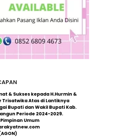
CAPAN
mat & Sukses kepada H.Hurmin &
 Trisatwika Atas di Lantiknya
ai Bupati dan Wakil Bupati Kab.
langun Periode 2024-2029.
 : Pimpinan Umum
arakyatnew.com
 (AGON)