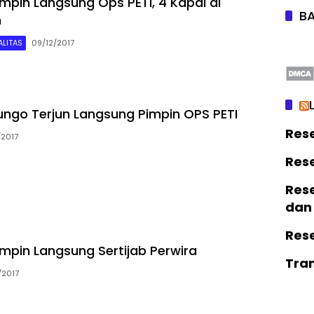
impin Langsung Ops PETI, 4 Kapal di
BA
n
LITAS
09/12/2017
ungo Terjun Langsung Pimpin OPS PETI
Res
/2017
Res
Rese
dan
Res
impin Langsung Sertijab Perwira
Tra
/2017