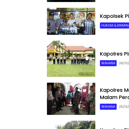
Kapolsek P
HUKUM & KRIMINA
Kapolres Pi
WAHANA
26/12
Kapolres M
Malam Per
WAHANA
25/12