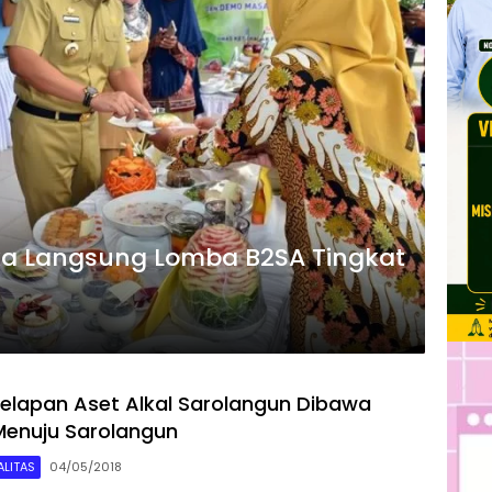
uka Langsung Lomba B2SA Tingkat
lapan Aset Alkal Sarolangun Dibawa
Menuju Sarolangun
LITAS
04/05/2018