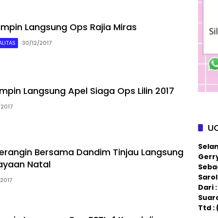
impin Langsung Ops Rajia Miras
LITAS
30/12/2017
mpin Langsung Apel Siaga Ops Lilin 2017
/2017
U
Sela
erangin Bersama Dandim Tinjau Langsung
Gerry
ayaan Natal
Sebag
Saro
/2017
Dari
Suar
Ttd :