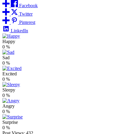
Facebook
Twitter
Pinterest
LinkedIn
Happy
0
%
Sad
0
%
Excited
0
%
Sleepy
0
%
Angry
0
%
Surprise
0
%
Post Views:
432