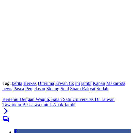
Tag:
berita
Berkas
Diterima
Erwan Cs
ini
jambi
Kapan
Makaroda
news
Pasca
Penjelasan
Sidang
Soal
Suara Rakyat
Sudah
Bertemu Dengan Wagub, Salah Satu Universitas Di Taiwan
Tawarkan Beasiswa untuk Anak Jambi