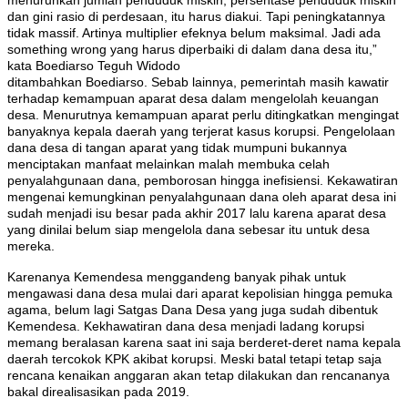
menurunkan jumlah penduduk miskin, persentase penduduk miskin
dan gini rasio di perdesaan, itu harus diakui. Tapi peningkatannya
tidak massif. Artinya multiplier efeknya belum maksimal. Jadi ada
something wrong yang harus diperbaiki di dalam dana desa itu,”
kata Boediarso Teguh Widodo
ditambahkan Boediarso. Sebab lainnya, pemerintah masih kawatir
terhadap kemampuan aparat desa dalam mengelolah keuangan
desa. Menurutnya kemampuan aparat perlu ditingkatkan mengingat
banyaknya kepala daerah yang terjerat kasus korupsi.
Pengelolaan
dana desa di tangan aparat yang tidak mumpuni bukannya
menciptakan manfaat melainkan malah membuka celah
penyalahgunaan dana, pemborosan hingga inefisiensi. Kekawatiran
mengenai kemungkinan penyalahgunaan dana oleh aparat desa ini
sudah menjadi isu besar pada akhir 2017 lalu karena aparat desa
yang dinilai belum siap mengelola dana sebesar itu untuk desa
mereka.
Karenanya Kemendesa menggandeng banyak pihak untuk
mengawasi dana desa mulai dari aparat kepolisian hingga pemuka
agama, belum lagi Satgas Dana Desa yang juga sudah dibentuk
Kemendesa. Kekhawatiran dana desa menjadi ladang korupsi
memang beralasan karena saat ini saja berderet-deret nama kepala
daerah tercokok KPK akibat korupsi. Meski batal tetapi tetap saja
rencana kenaikan anggaran akan tetap dilakukan dan rencananya
bakal direalisasikan pada 2019.