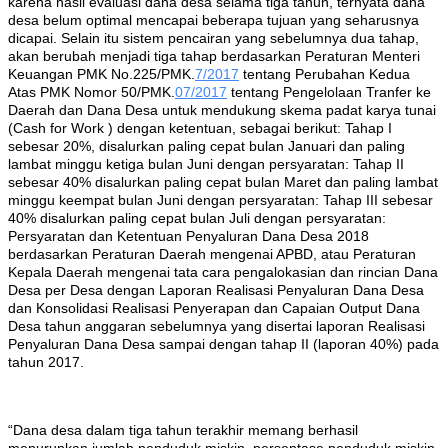
karena hasil evaluasi dana desa selama tiga tahun, ternyata dana
desa belum optimal mencapai beberapa tujuan yang seharusnya
dicapai. Selain itu sistem pencairan yang sebelumnya dua tahap,
akan berubah menjadi tiga tahap berdasarkan Peraturan Menteri
Keuangan PMK No.225/PMK.
7/2017
tentang Perubahan Kedua
Atas PMK Nomor 50/PMK.
07/2017
tentang Pengelolaan Tranfer ke
Daerah dan Dana Desa untuk mendukung skema padat karya tunai
(C
ash for Work ) dengan ketentuan, sebagai berikut: Tahap I
sebesar 20%, disalurkan paling cepat bulan Januari dan paling
lambat minggu ketiga bulan Juni dengan persyaratan: Tahap II
sebesar 40% disalurkan paling cepat bulan Maret dan paling lambat
minggu keempat bulan Juni dengan persyaratan: Tahap III sebesar
40% disalurkan paling cepat bulan Juli dengan persyaratan:
Persyaratan dan Ketentuan Penyaluran Dana Desa 2018
berdasarkan Peraturan Daerah mengenai APBD, atau Peraturan
Kepala Daerah mengenai tata cara pengalokasian dan rincian Dana
Desa per Desa dengan Laporan Realisasi Penyaluran Dana Desa
dan Konsolidasi Realisasi Penyerapan dan Capaian Output Dana
Desa tahun anggaran sebelumnya yang disertai laporan Realisasi
Penyaluran Dana Desa sampai dengan tahap II (laporan 40%) pada
tahun 2017.
“Dana desa dalam tiga tahun terakhir memang berhasil