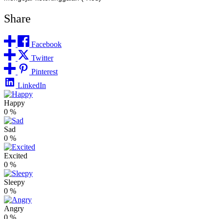
Share
Facebook
Twitter
Pinterest
LinkedIn
Happy
0
%
Sad
0
%
Excited
0
%
Sleepy
0
%
Angry
0
%