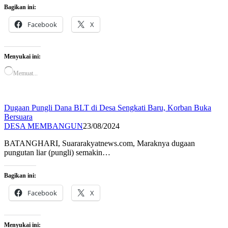
Bagikan ini:
Facebook
X
Menyukai ini:
Memuat...
Dugaan Pungli Dana BLT di Desa Sengkati Baru, Korban Buka
Bersuara
DESA MEMBANGUN
23/08/2024
BATANGHARI, Suararakyatnews.com, Maraknya dugaan
pungutan liar (pungli) semakin…
Bagikan ini:
Facebook
X
Menyukai ini: