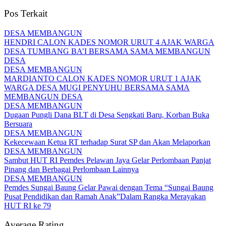
Pos Terkait
DESA MEMBANGUN
HENDRI CALON KADES NOMOR URUT 4 AJAK WARGA
DESA TUMBANG BA’I BERSAMA SAMA MEMBANGUN
DESA
DESA MEMBANGUN
MARDIANTO CALON KADES NOMOR URUT 1 AJAK
WARGA DESA MUGI PENYUHU BERSAMA SAMA
MEMBANGUN DESA
DESA MEMBANGUN
Dugaan Pungli Dana BLT di Desa Sengkati Baru, Korban Buka
Bersuara
DESA MEMBANGUN
Kekecewaan Ketua RT terhadap Surat SP dan Akan Melaporkan
DESA MEMBANGUN
Sambut HUT RI Pemdes Pelawan Jaya Gelar Perlombaan Panjat
Pinang dan Berbagai Perlombaan Lainnya
DESA MEMBANGUN
Pemdes Sungai Baung Gelar Pawai dengan Tema “Sungai Baung
Pusat Pendidikan dan Ramah Anak”Dalam Rangka Merayakan
HUT RI ke 79
Average Rating