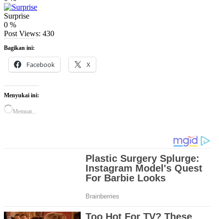
Surprise
0
%
Post Views:
430
Bagikan ini:
Facebook
X
Menyukai ini:
Memuat...