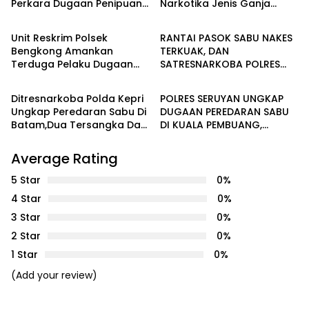
Perkara Dugaan Penipuan
Narkotika Jenis Ganja
Batam
HUKUM & KRIMINALITAS
Dan Penggelapan
Jaringan Aceh – Batam
Unit Reskrim Polsek
RANTAI PASOK SABU NAKES
Bengkong Amankan
TERKUAK, DAN
Terduga Pelaku Dugaan
SATRESNARKOBA POLRES
HUKUM & KRIMINALITAS
HUKUM & KRIMINALITAS
Perbuatan Asusila
SERUYAN AMANKAN PELAKU
Terhadap Anak di Bawah
Ditresnarkoba Polda Kepri
POLRES SERUYAN UNGKAP
Umur
Ungkap Peredaran Sabu Di
DUGAAN PEREDARAN SABU
Batam,Dua Tersangka Dan
DI KUALA PEMBUANG,
233,85 Gram Sabu
TERDUGA PEMASOK
Diamankan
BERPROFESI TENAGA
Average Rating
KESEHATAN
5 Star
0%
4 Star
0%
3 Star
0%
2 Star
0%
1 Star
0%
(Add your review)