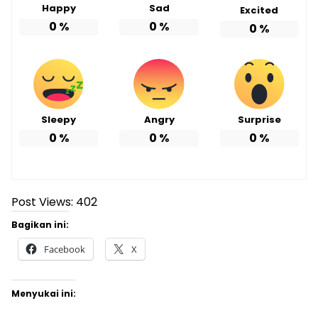
Happy
Sad
Excited
0
%
0
%
0
%
Sleepy
Angry
Surprise
0
%
0
%
0
%
Post Views:
402
Bagikan ini:
Facebook
X
Menyukai ini: