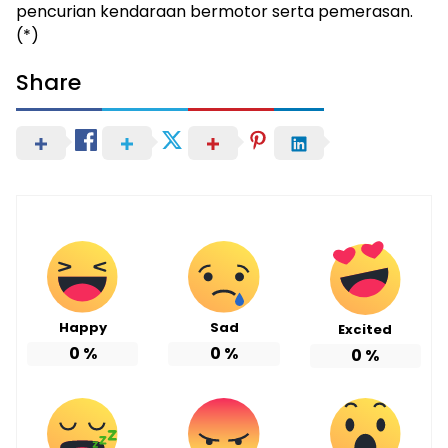
pencurian kendaraan bermotor serta pemerasan.
(*)
Share
Happy
Sad
Excited
0
%
0
%
0
%