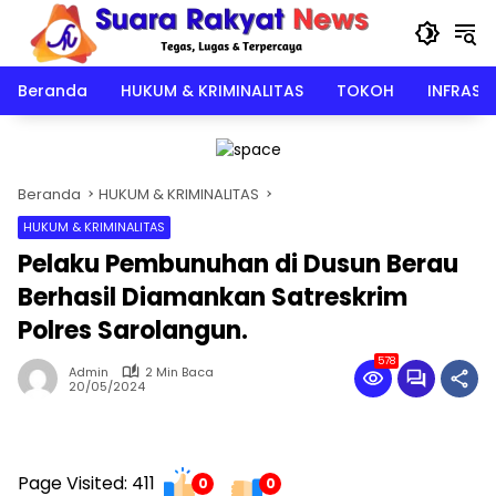
Langsung
ke
konten
Beranda
HUKUM & KRIMINALITAS
TOKOH
INFRAST
Beranda
HUKUM & KRIMINALITAS
HUKUM & KRIMINALITAS
Pelaku Pembunuhan di Dusun Berau
Berhasil Diamankan Satreskrim
Polres Sarolangun.
578
Admin
2 Min Baca
20/05/2024
Page Visited: 411
0
0