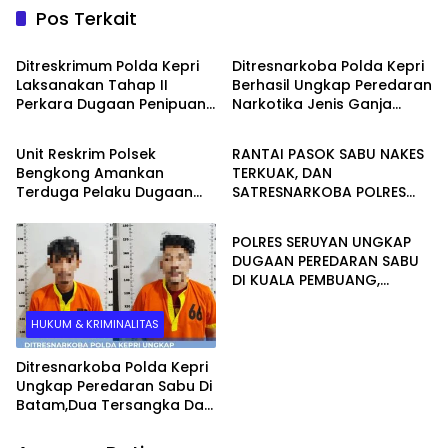
Pos Terkait
Batam
Batam
Ditreskrimum Polda Kepri
Ditresnarkoba Polda Kepri
Laksanakan Tahap II
Berhasil Ungkap Peredaran
Perkara Dugaan Penipuan
Narkotika Jenis Ganja
Batam
HUKUM & KRIMINALITAS
Dan Penggelapan
Jaringan Aceh – Batam
Unit Reskrim Polsek
RANTAI PASOK SABU NAKES
Bengkong Amankan
TERKUAK, DAN
Terduga Pelaku Dugaan
SATRESNARKOBA POLRES
HUKUM & KRIMINALITAS
Perbuatan Asusila
SERUYAN AMANKAN PELAKU
Terhadap Anak di Bawah
POLRES SERUYAN UNGKAP
Umur
DUGAAN PEREDARAN SABU
DI KUALA PEMBUANG,
TERDUGA PEMASOK
BERPROFESI TENAGA
HUKUM & KRIMINALITAS
KESEHATAN
Ditresnarkoba Polda Kepri
Ungkap Peredaran Sabu Di
Batam,Dua Tersangka Dan
233,85 Gram Sabu
Diamankan