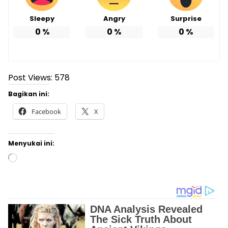
Sleepy
Angry
Surprise
0
%
0
%
0
%
Post Views:
578
Bagikan ini:
Facebook
X
Menyukai ini:
Memuat...