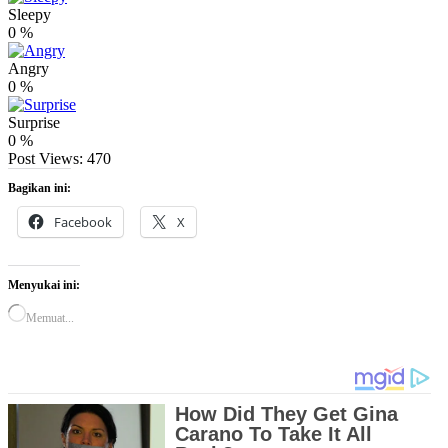
Sleepy
0
%
Angry
0
%
Surprise
0
%
Post Views:
470
Bagikan ini:
Facebook
X
Menyukai ini:
Memuat...