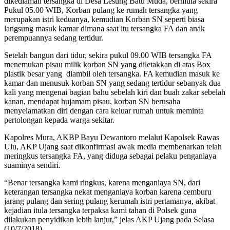
dikediaman tersangka di Desa Lesung Batu Muda, bermula ‎sekira
Pukul 05.00 WIB, Korban pulang ke rumah tersangka yang
merupakan istri keduanya, kemudian Korban SN seperti biasa
langsung masuk kamar dimana saat itu tersangka FA dan anak
perempuannya sedang tertidur.
Setelah bangun dari tidur, sekira pukul 09.00 WIB tersangka FA
menemukan pisau milik korban SN yang diletakkan di atas Box
plastik besar yang diambil oleh tersangka. FA kemudian masuk ke
kamar dan menusuk korban SN yang sedang tertidur sebanyak dua
kali yang mengenai bagian bahu sebelah kiri dan buah zakar sebelah
kanan, mendapat hujamam pisau, korban SN berusaha
menyelamatkan diri dengan cara keluar rumah untuk meminta
pertolongan kepada warga sekitar.
Kapolres Mura, AKBP Bayu Dewantoro melalui Kapolsek Rawas
Ulu, AKP Ujang saat dikonfirmasi awak media membenarkan telah
meringkus tersangka FA, yang diduga sebagai pelaku penganiaya
suaminya sendiri.
“Benar tersangka kami ringkus, karena menganiaya SN, dari
keterangan tersangka nekat menganiaya korban karena cemburu
jarang pulang dan sering pulang kerumah istri pertamanya, akibat
kejadian itula tersangka terpaksa kami tahan di Polsek guna
dilakukan penyidikan lebih lanjut,” jelas AKP Ujang pada Selasa
(10/7/2018)