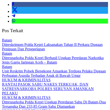
Pos Terkait
Batam
Ditreskrimum Polda Kepri Laksanakan Tahap II Perkara Dugaan
Penipuan Dan Penggelapan
Batam
Ditresnarkoba Polda Kepri Berhasil Ungkap Peredaran Narkotika
Jenis Ganja Jaringan Aceh – Batam
Batam
Unit Reskrim Polsek Bengkong Amankan Terduga Pelaku Dugaan
Perbuatan Asusila Terhadap Anak di Bawah Umur
HUKUM & KRIMINALITAS
RANTAI PASOK SABU NAKES TERKUAK, DAN
SATRESNARKOBA POLRES SERUYAN AMANKAN
PELAKU
HUKUM & KRIMINALITAS
Ditresnarkoba Polda Kepri Ungkap Peredaran Sabu Di Batam,Dua
Tersangka Dan 233,85 Gram Sabu Diamankan