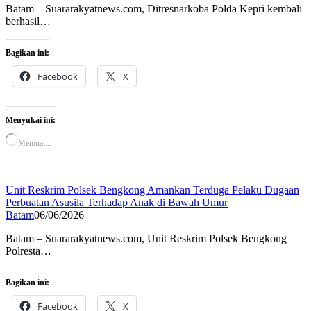
Batam – Suararakyatnews.com, Ditresnarkoba Polda Kepri kembali
berhasil…
Bagikan ini:
Facebook
X
Menyukai ini:
Memuat...
Unit Reskrim Polsek Bengkong Amankan Terduga Pelaku Dugaan
Perbuatan Asusila Terhadap Anak di Bawah Umur
Batam
06/06/2026
Batam – Suararakyatnews.com, Unit Reskrim Polsek Bengkong
Polresta…
Bagikan ini:
Facebook
X