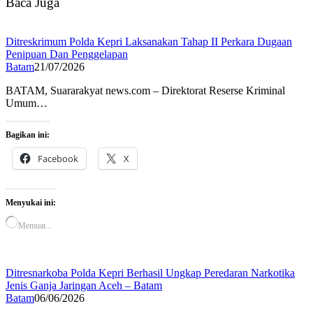
Baca Juga
Ditreskrimum Polda Kepri Laksanakan Tahap II Perkara Dugaan
Penipuan Dan Penggelapan
Batam
21/07/2026
BATAM, Suararakyat news.com – Direktorat Reserse Kriminal
Umum…
Bagikan ini:
Facebook
X
Menyukai ini:
Memuat...
Ditresnarkoba Polda Kepri Berhasil Ungkap Peredaran Narkotika
Jenis Ganja Jaringan Aceh – Batam
Batam
06/06/2026