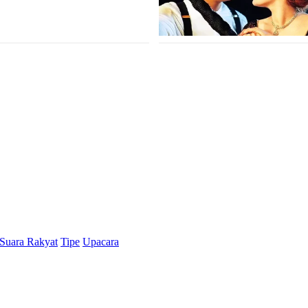
Suara Rakyat
Tipe
Upacara