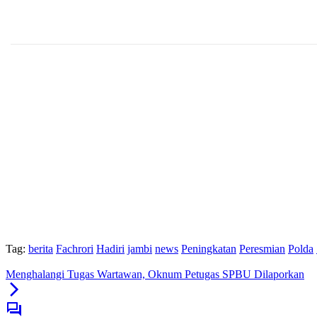
Tag:
berita
Fachrori
Hadiri
jambi
news
Peningkatan
Peresmian
Polda
Menghalangi Tugas Wartawan, Oknum Petugas SPBU Dilaporkan