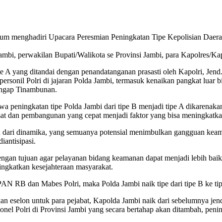
um menghadiri Upacara Peresmian Peningkatan Tipe Kepolisian Daerah
, perwakilan Bupati/Walikota se Provinsi Jambi, para Kapolres/Kapolr
pe A yang ditandai dengan penandatanganan prasasti oleh Kapolri, Jend
ersonil Polri di jajaran Polda Jambi, termasuk kenaikan pangkat luar
angap Tinambunan.
 peningkatan tipe Polda Jambi dari tipe B menjadi tipe A dikarenakan
sat dan pembangunan yang cepat menjadi faktor yang bisa meningkatk
 dari dinamika, yang semuanya potensial menimbulkan gangguan keam
iantisipasi.
engan tujuan agar pelayanan bidang keamanan dapat menjadi lebih baik
ingkatkan kesejahteraan masyarakat.
nPAN RB dan Mabes Polri, maka Polda Jambi naik tipe dari tipe B ke t
an eselon untuk para pejabat, Kapolda Jambi naik dari sebelumnya jen
rsonel Polri di Provinsi Jambi yang secara bertahap akan ditambah, pen