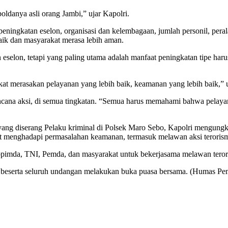
oldanya asli orang Jambi,” ujar Kapolri.
ningkatan eselon, organisasi dan kelembagaan, jumlah personil, pera
aik dan masyarakat merasa lebih aman.
eselon, tetapi yang paling utama adalah manfaat peningkatan tipe haru
at merasakan pelayanan yang lebih baik, keamanan yang lebih baik,” u
ana aksi, di semua tingkatan. “Semua harus memahami bahwa pelayanan 
i yang diserang Pelaku kriminal di Polsek Maro Sebo, Kapolri mengungk
ut menghadapi permasalahan keamanan, termasuk melawan aksi teroris
kopimda, TNI, Pemda, dan masyarakat untuk bekerjasama melawan teror
an beserta seluruh undangan melakukan buka puasa bersama. (Humas Pe