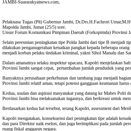
JAMBI-Suararakyatnews.com,
Pelaknasa Tugas (Plt) Gubernur Jambi, Dr.Drs.H.Fachrori Umar,M.H
Mapolda Jambi, Jumat (25/5) sore.
Unsur Forum Komunikasi Pimpinan Daerah (Forkopimda) Provinsi Jambi
Selain peresmian peningkatan tipe Polda Jambi dari tipe B menjadi ti
dilakukan penganugerahan kenaikan pangkat kepada beberapa orang p
menjadi korban pelaku tindakan kriminal, yakni Sihol Manalu dan S
Dalam amanatnya selaku inspektur upacara, Kapolri menjelaskan bahwa
Provinsi Jambi sangat cepat, pertambahan jumlah penduduk yang pe
Banyaknya perusahaan perkebunan dan tambang juga menjadi bagian
Provinsi Jambi relatif aman, tetapi potensi gangguan keamanan harus d
Kedua, usulan dan aspirasi masyatakat yang datang ke Mabes Polri d
Provinsi Jambi bisa melaksanakan tugasnya, dan berkreasi untuk men
Berdasarkan kedua hal tersebut, terang Kapolri, assessment dari Me
Kapolri mengatakan, konsekuensi dari peningkatan tipe adalah kenaik
dan para Direktur naik eselon, dan juga berimplikasi pada jumlah pe
ruang fiskal anggaran negara.