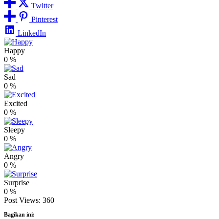
Twitter
Pinterest
LinkedIn
Happy
0
%
Sad
0
%
Excited
0
%
Sleepy
0
%
Angry
0
%
Surprise
0
%
Post Views:
360
Bagikan ini: