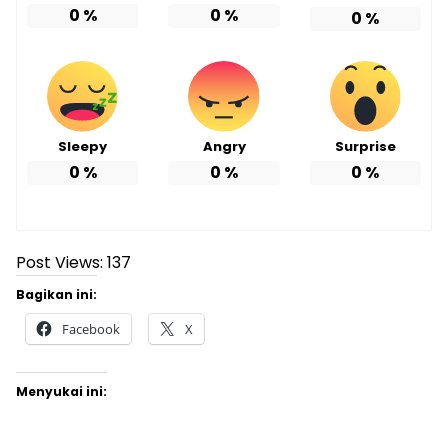
0
%
0
%
0
%
Sleepy
Angry
Surprise
0
%
0
%
0
%
Post Views:
137
Bagikan ini:
Facebook
X
Menyukai ini: