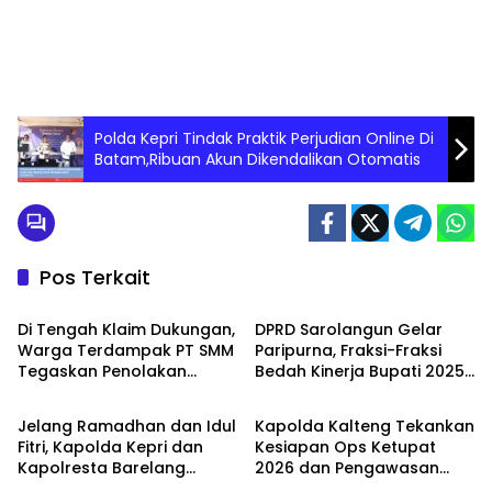
Polda Kepri Tindak Praktik Perjudian Online Di
Batam,Ribuan Akun Dikendalikan Otomatis
Pos Terkait
PEMERINTAHAN
PEMERINTAHAN
Di Tengah Klaim Dukungan,
DPRD Sarolangun Gelar
Warga Terdampak PT SMM
Paripurna, Fraksi-Fraksi
Tegaskan Penolakan
Bedah Kinerja Bupati 2025
PEMERINTAHAN
PEMERINTAHAN
Belum Berakhir: “Kami
dengan Catatan Kritis dan
Masih Merasakan
Harapan Baru
Jelang Ramadhan dan Idul
Kapolda Kalteng Tekankan
Dampaknya”
Fitri, Kapolda Kepri dan
Kesiapan Ops Ketupat
Kapolresta Barelang
2026 dan Pengawasan
PEMERINTAHAN
PEMERINTAHAN
Pantau Gerakan Pangan
Internal Personel