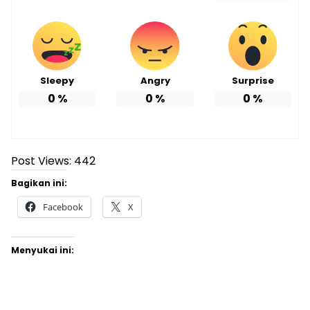
Sleepy
Angry
Surprise
0
%
0
%
0
%
Post Views:
442
Bagikan ini:
Facebook
X
Menyukai ini: