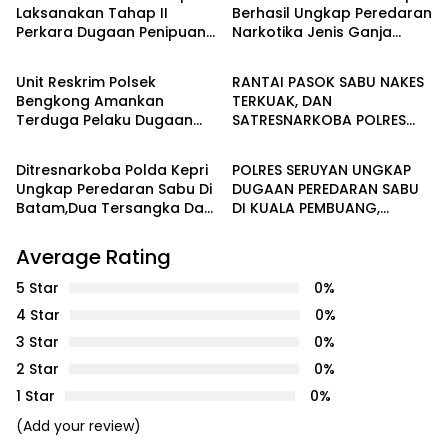
Laksanakan Tahap II
Berhasil Ungkap Peredaran
Perkara Dugaan Penipuan
Narkotika Jenis Ganja
Batam
HUKUM & KRIMINALITAS
Dan Penggelapan
Jaringan Aceh – Batam
Unit Reskrim Polsek
RANTAI PASOK SABU NAKES
Bengkong Amankan
TERKUAK, DAN
Terduga Pelaku Dugaan
SATRESNARKOBA POLRES
HUKUM & KRIMINALITAS
HUKUM & KRIMINALITAS
Perbuatan Asusila
SERUYAN AMANKAN PELAKU
Terhadap Anak di Bawah
Ditresnarkoba Polda Kepri
POLRES SERUYAN UNGKAP
Umur
Ungkap Peredaran Sabu Di
DUGAAN PEREDARAN SABU
Batam,Dua Tersangka Dan
DI KUALA PEMBUANG,
233,85 Gram Sabu
TERDUGA PEMASOK
Diamankan
BERPROFESI TENAGA
Average Rating
KESEHATAN
5 Star
0%
4 Star
0%
3 Star
0%
2 Star
0%
1 Star
0%
(Add your review)