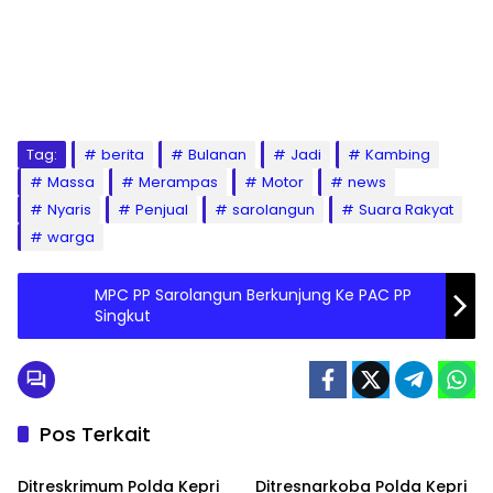
Tag:
berita
Bulanan
Jadi
Kambing
Massa
Merampas
Motor
news
Nyaris
Penjual
sarolangun
Suara Rakyat
warga
MPC PP Sarolangun Berkunjung Ke PAC PP
Singkut
Pos Terkait
Batam
Batam
Ditreskrimum Polda Kepri
Ditresnarkoba Polda Kepri