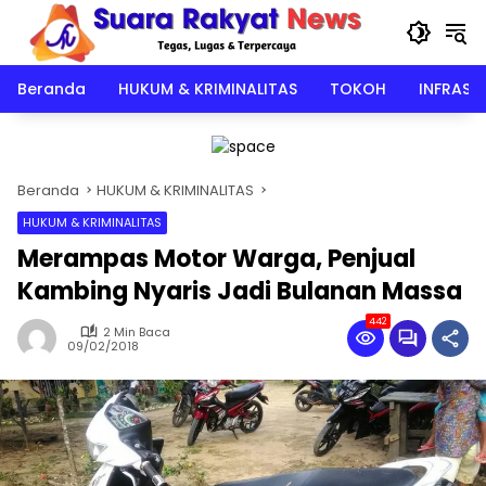
Langsung
ke
konten
Beranda
HUKUM & KRIMINALITAS
TOKOH
INFRAST
Beranda
HUKUM & KRIMINALITAS
HUKUM & KRIMINALITAS
Merampas Motor Warga, Penjual
Kambing Nyaris Jadi Bulanan Massa
442
2 Min Baca
09/02/2018