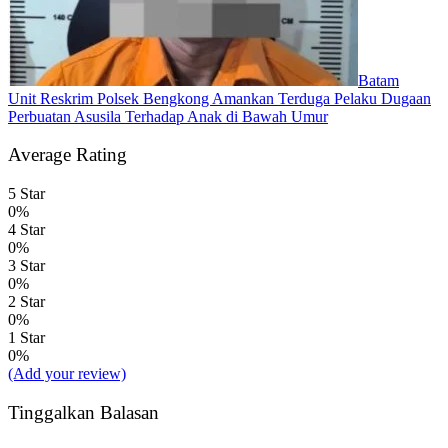
Batam
Unit Reskrim Polsek Bengkong Amankan Terduga Pelaku Dugaan
Perbuatan Asusila Terhadap Anak di Bawah Umur
Average Rating
5 Star
0%
4 Star
0%
3 Star
0%
2 Star
0%
1 Star
0%
(Add your review)
Tinggalkan Balasan