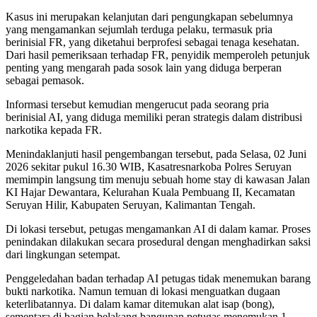
Kasus ini merupakan kelanjutan dari pengungkapan sebelumnya
yang mengamankan sejumlah terduga pelaku, termasuk pria
berinisial FR, yang diketahui berprofesi sebagai tenaga kesehatan.
Dari hasil pemeriksaan terhadap FR, penyidik memperoleh petunjuk
penting yang mengarah pada sosok lain yang diduga berperan
sebagai pemasok.
Informasi tersebut kemudian mengerucut pada seorang pria
berinisial AI, yang diduga memiliki peran strategis dalam distribusi
narkotika kepada FR.
Menindaklanjuti hasil pengembangan tersebut, pada Selasa, 02 Juni
2026 sekitar pukul 16.30 WIB, Kasatresnarkoba Polres Seruyan
memimpin langsung tim menuju sebuah home stay di kawasan Jalan
KI Hajar Dewantara, Kelurahan Kuala Pembuang II, Kecamatan
Seruyan Hilir, Kabupaten Seruyan, Kalimantan Tengah.
Di lokasi tersebut, petugas mengamankan AI di dalam kamar. Proses
penindakan dilakukan secara prosedural dengan menghadirkan saksi
dari lingkungan setempat.
Penggeledahan badan terhadap AI petugas tidak menemukan barang
bukti narkotika. Namun temuan di lokasi menguatkan dugaan
keterlibatannya. Di dalam kamar ditemukan alat isap (bong),
sementara di bagian belakang bangunan petugas menemukan 1