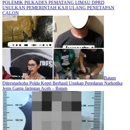
POLEMIK PILKADES PEMATANG LIMAU DPRD
USULKAN PEMERINTAH KAJI ULANG PENETAPAN
CALON
Batam
Ditresnarkoba Polda Kepri Berhasil Ungkap Peredaran Narkotika
Jenis Ganja Jaringan Aceh – Batam