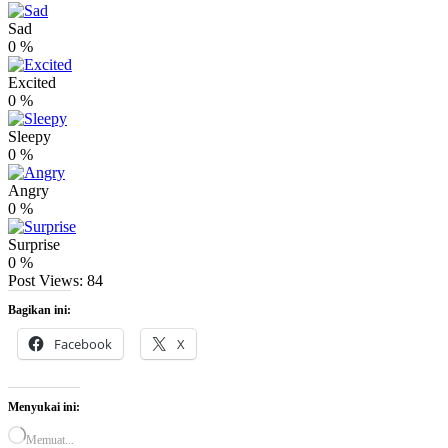
Sad
0
%
Excited
0
%
Sleepy
0
%
Angry
0
%
Surprise
0
%
Post Views:
84
Bagikan ini:
Facebook
X
Menyukai ini:
Memuat...