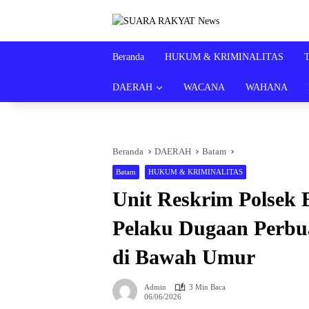
Langsung
ke
konten
Beranda
HUKUM & KRIMINALITAS
DAERAH
WACANA
WAHANA
Beranda
DAERAH
Batam
Batam
HUKUM & KRIMINALITAS
Unit Reskrim Polsek
Pelaku Dugaan Perbu
di Bawah Umur
Admin
3 Min Baca
06/06/2026