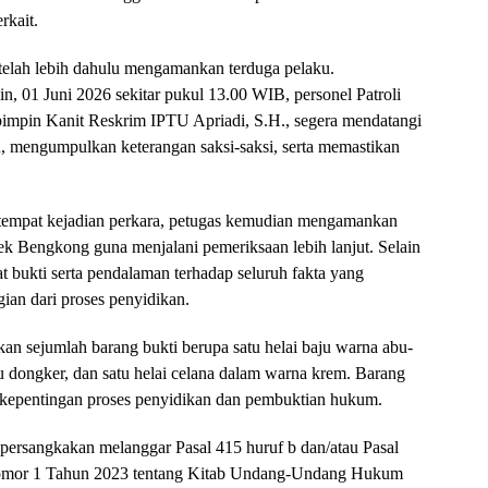
rkait.
 telah lebih dahulu mengamankan terduga pelaku.
in, 01 Juni 2026 sekitar pukul 13.00 WIB, personel Patroli
impin Kanit Reskrim IPTU Apriadi, S.H., segera mendatangi
, mengumpulkan keterangan saksi-saksi, serta memastikan
 tempat kejadian perkara, petugas kemudian mengamankan
 Bengkong guna menjalani pemeriksaan lebih lanjut. Selain
t bukti serta pendalaman terhadap seluruh fakta yang
gian dari proses penyidikan.
an sejumlah barang bukti berupa satu helai baju warna abu-
ru dongker, dan satu helai celana dalam warna krem. Barang
uk kepentingan proses penyidikan dan pembuktian hukum.
ipersangkakan melanggar Pasal 415 huruf b dan/atau Pasal
omor 1 Tahun 2023 tentang Kitab Undang-Undang Hukum