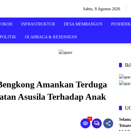
Sabtu, 8 Agustus 2026
TOKOH
INFRASTRUKTUR
DESA MEMBANGUN
PENDIDI
POLITIK
OLAHRAGA & KESEHATAN
Ik
 Bengkong Amankan Terduga
atan Asusila Terhadap Anak
U
Selam
98
Trisat