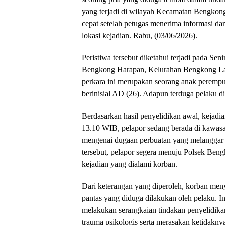
yang terjadi di wilayah Kecamatan Bengkong
cepat setelah petugas menerima informasi da
lokasi kejadian. Rabu, (03/06/2026).
Peristiwa tersebut diketahui terjadi pada Se
Bengkong Harapan, Kelurahan Bengkong La
perkara ini merupakan seorang anak perempua
berinisial AD (26). Adapun terduga pelaku dik
Berdasarkan hasil penyelidikan awal, kejadia
13.10 WIB, pelapor sedang berada di kawasa
mengenai dugaan perbuatan yang melanggar k
tersebut, pelapor segera menuju Polsek Be
kejadian yang dialami korban.
Dari keterangan yang diperoleh, korban me
pantas yang diduga dilakukan oleh pelaku. I
melakukan serangkaian tindakan penyelidikan
trauma psikologis serta merasakan ketidakn