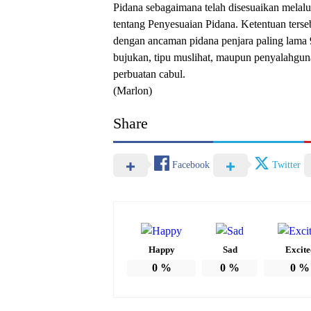
Pidana sebagaimana telah disesuaikan mel
tentang Penyesuaian Pidana. Ketentuan ters
dengan ancaman pidana penjara paling lama 
bujukan, tipu muslihat, maupun penyalahgu
perbuatan cabul.
(Marlon)
Share
Facebook
Twitter
Happy
Sad
Excite
0
%
0
%
0
%