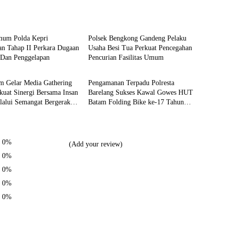
Batam
imum Polda Kepri
Polsek Bengkong Gandeng Pelaku
an Tahap II Perkara Dugaan
Usaha Besi Tua Perkuat Pencegahan
 Dan Penggelapan
Pencurian Fasilitas Umum
Batam
m Gelar Media Gathering
Pengamanan Terpadu Polresta
kuat Sinergi Bersama Insan
Barelang Sukses Kawal Gowes HUT
lalui Semangat Bergerak
Batam Folding Bike ke-17 Tahun
2026
0%
(Add your review)
0%
0%
0%
0%