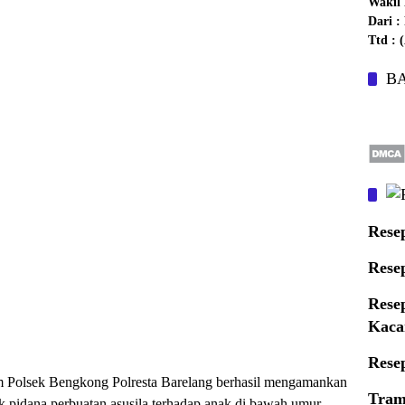
Wakil 
Dari 
Ttd :
B
Rese
Rese
Rese
Kaca
Rese
m Polsek Bengkong Polresta Barelang berhasil mengamankan
Tram
ak pidana perbuatan asusila terhadap anak di bawah umur