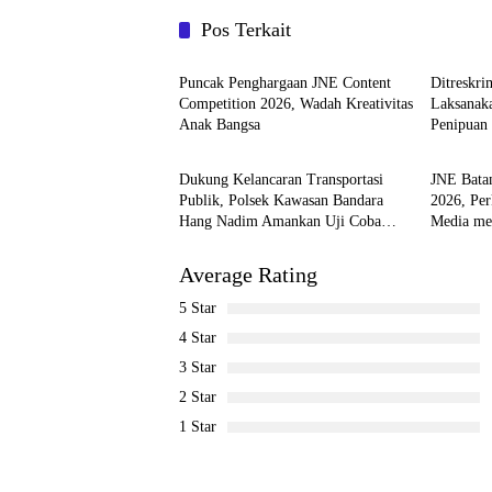
Pos Terkait
Batam
Batam
Puncak Penghargaan JNE Content
Ditreskr
Competition 2026, Wadah Kreativitas
Laksanak
Anak Bangsa
Penipuan
Batam
Batam
Dukung Kelancaran Transportasi
JNE Bata
Publik, Polsek Kawasan Bandara
2026, Per
Hang Nadim Amankan Uji Coba
Media me
Trayek Bus Trans Batam
Bersama
Average Rating
5 Star
4 Star
3 Star
2 Star
1 Star