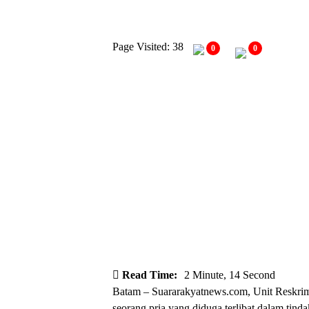
Page Visited: 38
0
0
Read Time:
2 Minute, 14 Second
Batam – Suararakyatnews.com, Unit Reskri
seorang pria yang diduga terlibat dalam tind