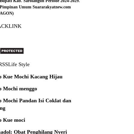
Bupati Kab. Sarolangun Periode 2024-2029.
: Pimpinan Umum Suararakyatnew.com
 (AGON)
ACKLINK
Life Style
p Kue Mochi Kacang Hijau
p Mochi menggo
p Mochi Pandan Isi Coklat dan
ng
p Kue moci
adol: Obat Penghilang Nyeri