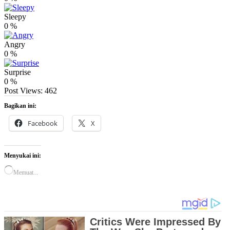
Sleepy
0
%
Angry
0
%
Surprise
0
%
Post Views:
462
Bagikan ini:
Facebook
X
Menyukai ini:
Memuat...