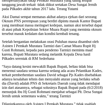
mempertanyakan sikap Pemkab Muratara yang saling lempar
tanggung jawab terkait tidak diikut sertakan Desa Sungai Jernih
pada Pilkades akhir tahun 2017 lalu. Terang Yutami
Aksi Damai sempat memanas akibat adanya ejekan dari seorang
Oknum PNS perempuan yang berdiri dipintu masuk Kantor Bupati
yang membuat massa meringset kedepan, namun aksi tersebut dapat
di atasi pihak Kepolisian Sektor Muara Rupit yang meminta oknum
tersebut masuk kedalam dan kondisi kembali tenang.
Setelah bergantian melakukan orasi Puluhan massa disambut oleh
Asisten I Pemkab Muratara Tarmizi dan Camat Muara Rupit Hj
Gusti Rohmani, kepada para pendemo Tarmizi meminta maaf
karena, Bupati Muratara sedang melantik Kepala Desa hasil
Pilkades serentak di RM Sederhana
“Saya datang kesini mewakili Bapak Bupati, beliau tidak bisa
menemui saudara semua karena sedang ada acara Pelantikan Kades,
terkait pemberhentian saudara David sebagai Pjs Kades disebabkan
adanya kesalahan tehnis dan menyalahi aturan yang berlaku sebab
dia (David) adalah PNS di Sekretaris Daerah yang tidak mendapat
izin dari atasannya, sebagai solusinya Bapak Bupati pada (6/2/2018)
menunjuk ibu Hj Gusti Rohmani menjabat sebagai Plt. Desa Sungai
Jernih untuk sementara waktu,” terang Tarmizi
Dilanjutkannya oleh Asisten I Pemkab Muratara,” tidak usahlah