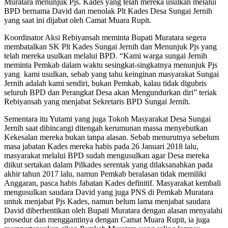
Muratara menunjuk Pjs. Kades yang telah mereka usulkan melalui
BPD bernama David dan menolak Plt Kades Desa Sungai Jernih
yang saat ini dijabat oleh Camat Muara Rupit.
Koordinator Aksi Rebiyansah meminta Bupati Muratara segera
membatalkan SK Plt Kades Sungai Jernih dan Menunjuk Pjs yang
telah mereka usulkan melalui BPD. “Kami warga sungai Jernih
meminta Pemkab dalam waktu sesingkat-singkatnya menunjuk Pjs
yang kami usulkan, sebab yang tahu keinginan masyarakat Sungai
Jernih adalah kami sendiri, bukan Pemkab, kalau tidak digubris
seluruh BPD dan Perangkat Desa akan Mengundurkan diri” teriak
Rebiyansah yang menjabat Sekretaris BPD Sungai Jernih.
Sementara itu Yutami yang juga Tokoh Masyarakat Desa Sungai
Jernih saat dibincangi ditengah kerumunan massa menyebutkan
Kekesalan mereka bukan tanpa alasan. Sebab menurutnya sebelum
masa jabatan Kades mereka habis pada 26 Januari 2018 lalu,
masyarakat melalui BPD sudah mengusulkan agar Desa mereka
diikut sertakan dalam Pilkades serentak yang dilaksanahkan pada
akhir tahun 2017 lalu, namun Pemkab beralasan tidak memiliki
Anggaran, pasca habis Jabatan Kades definitif. Masyarakat kembali
mengusulkan saudara David yang juga PNS di Pemkab Muratara
untuk menjabat Pjs Kades, namun belum lama menjabat saudara
David diberhentikan oleh Bupati Muratara dengan alasan menyalahi
prosedur dan menggantinya dengan Camat Muara Rupit, ia juga