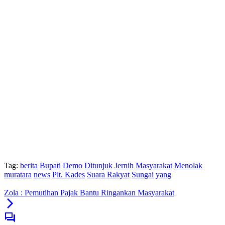
Tag:
berita
Bupati
Demo
Ditunjuk
Jernih
Masyarakat
Menolak
muratara
news
Plt. Kades
Suara Rakyat
Sungai
yang
Zola : Pemutihan Pajak Bantu Ringankan Masyarakat