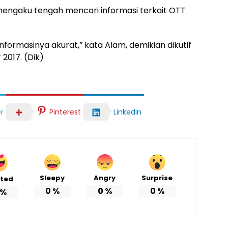
mengaku tengah mencari informasi terkait OTT
Informasinya akurat,” kata Alam, demikian dikutif
2017. (Dik)
r
Pinterest
LinkedIn
Sleepy
Angry
Surprise
ited
0
%
0
%
0
%
%