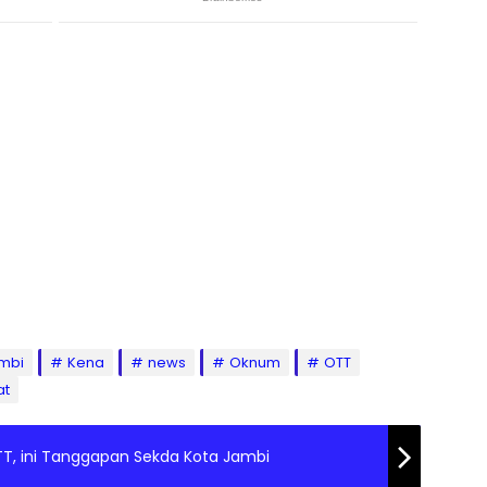
mbi
Kena
news
Oknum
OTT
at
T, ini Tanggapan Sekda Kota Jambi