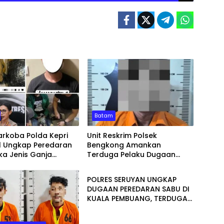
Batam
arkoba Polda Kepri
Unit Reskrim Polsek
il Ungkap Peredaran
Bengkong Amankan
ka Jenis Ganja
Terduga Pelaku Dugaan
HUKUM & KRIMINALITAS
an Aceh – Batam
Perbuatan Asusila Terhadap
Anak di Bawah Umur
POLRES SERUYAN UNGKAP
DUGAAN PEREDARAN SABU DI
KUALA PEMBUANG, TERDUGA
PEMASOK BERPROFESI TENAGA
KESEHATAN