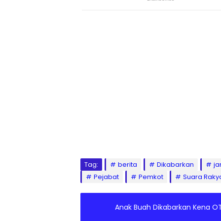
Tag:
berita
Dikabarkan
ja
Pejabat
Pemkot
Suara Raky
Anak Buah Dikabarkan Kena OT