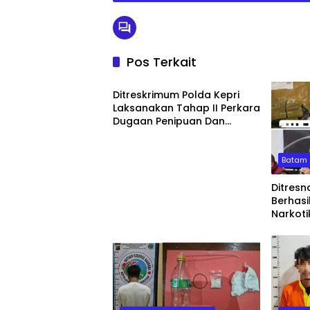
Pos Terkait
Batam
Ditreskrimum Polda Kepri
Laksanakan Tahap II Perkara
Dugaan Penipuan Dan
Penggelapan
Batam
Ditresn
Berhas
Narkoti
Jaring