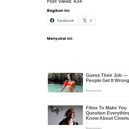
Post Views:
434
Bagikan ini:
Facebook
X
Menyukai ini: