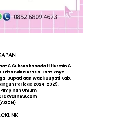
CAPAN
mat & Sukses kepada H.Hurmin &
 Trisatwika Atas di Lantiknya
ai Bupati dan Wakil Bupati Kab.
langun Periode 2024-2029.
 : Pimpinan Umum
arakyatnew.com
 (AGON)
CKLINK