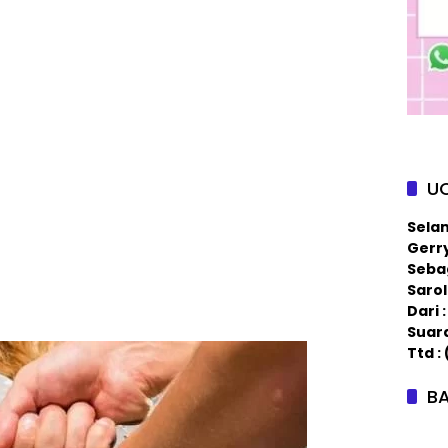
U
Sela
Gerry
Sebag
Saro
Dari
Suar
Ttd :
BA