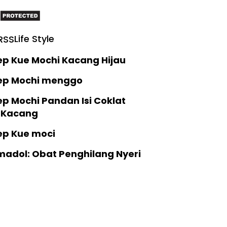
Life Style
ep Kue Mochi Kacang Hijau
ep Mochi menggo
p Mochi Pandan Isi Coklat
 Kacang
ep Kue moci
madol: Obat Penghilang Nyeri