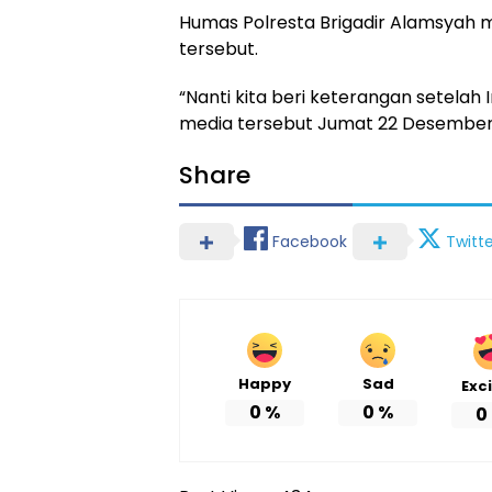
Humas Polresta Brigadir Alamsyah 
tersebut.
“Nanti kita beri keterangan setelah 
media tersebut Jumat 22 Desember 
Share
Facebook
Twitte
Happy
Sad
Exc
0
%
0
%
0