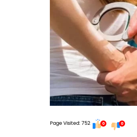
Page Visited: 752
0
0