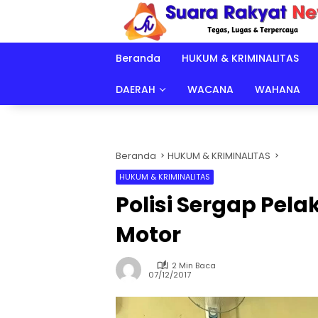
Langsung
ke
konten
Beranda
HUKUM & KRIMINALITAS
DAERAH
WACANA
WAHANA
Beranda
HUKUM & KRIMINALITAS
HUKUM & KRIMINALITAS
Polisi Sergap Pel
Motor
2 Min Baca
07/12/2017