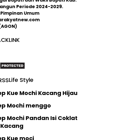
langun Periode 2024-2029.
 : Pimpinan Umum
arakyatnew.com
 (AGON)
CKLINK
Life Style
ep Kue Mochi Kacang Hijau
ep Mochi menggo
p Mochi Pandan Isi Coklat
 Kacang
ep Kue moci