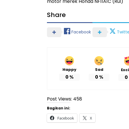
motor merek Honda NF11A1C (Rul)
Share
Facebook
Twitte
Happy
Sad
Exc
0
%
0
%
0
Post Views:
458
Bagikan ini:
Facebook
X