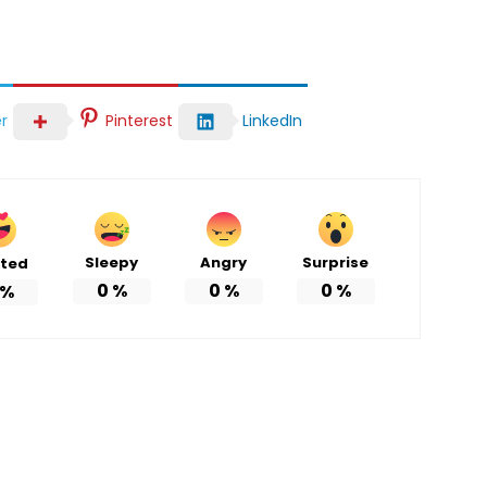
r
Pinterest
LinkedIn
Sleepy
Angry
Surprise
ited
0
%
0
%
0
%
%