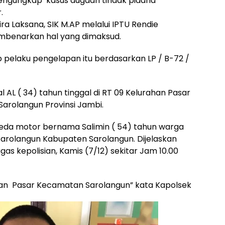
engungkap kasus dugaan tindak pidana
.
a Laksana, SIK M.AP melalui IPTU Rendie
mbenarkan hal yang dimaksud.
elaku pengelapan itu berdasarkan LP / B-72 /
ial AL ( 34) tahun tinggal di RT 09 Kelurahan Pasar
rolangun Provinsi Jambi.
da motor bernama Salimin ( 54) tahun warga
arolangun Kabupaten Sarolangun. Dijelaskan
as kepolisian, Kamis (7/12) sekitar Jam 10.00
han Pasar Kecamatan Sarolangun” kata Kapolsek