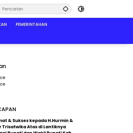
KAN
PEMERINTAHAN
lan
CAPAN
mat & Sukses kepada H.Hurmin &
 Trisatwika Atas di Lantiknya
ai Bupati dan Wakil Bupati Kab.