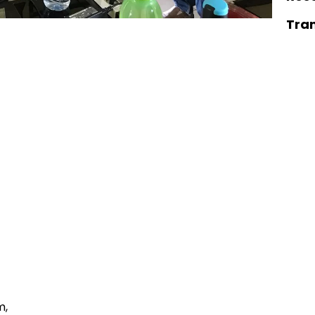
Tra
m,