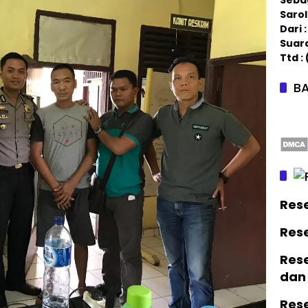
Saro
Dari
Suar
Ttd :
BA
Res
Res
Rese
dan
Res