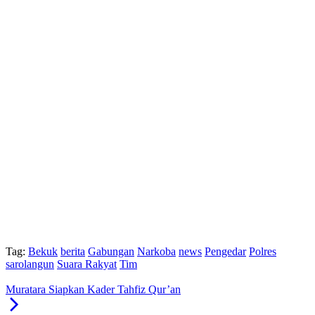
Tag:
Bekuk
berita
Gabungan
Narkoba
news
Pengedar
Polres
sarolangun
Suara Rakyat
Tim
Muratara Siapkan Kader Tahfiz Qur’an