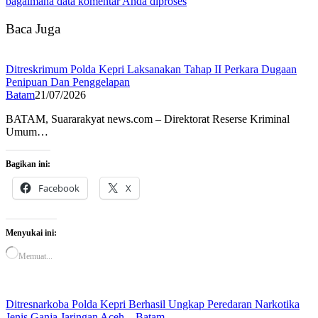
bagaimana data komentar Anda diproses
Baca Juga
Ditreskrimum Polda Kepri Laksanakan Tahap II Perkara Dugaan
Penipuan Dan Penggelapan
Batam
21/07/2026
BATAM, Suararakyat news.com – Direktorat Reserse Kriminal
Umum…
Bagikan ini:
Facebook
X
Menyukai ini:
Memuat...
Ditresnarkoba Polda Kepri Berhasil Ungkap Peredaran Narkotika
Jenis Ganja Jaringan Aceh – Batam