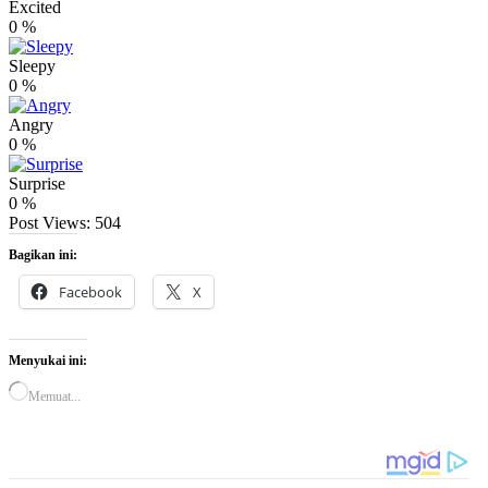
Excited
0
%
Sleepy
0
%
Angry
0
%
Surprise
0
%
Post Views:
504
Bagikan ini:
Facebook
X
Menyukai ini:
Memuat...