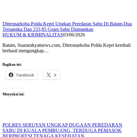
Ditresnarkoba Polda Kepri Ungkap Peredaran Sabu Di Batam,Dua
Tersangka Dan 233,85 Gram Sabu Diamankan
HUKUM & KRIMINALITAS
03/06/2026
Batam, Suararakyatnews.com, Ditresnarkoba Polda Kepri kembali
berhasil mengungkap…
Bagikan ini:
Facebook
X
Menyukai ini:
POLRES SERUYAN UNGKAP DUGAAN PEREDARAN
SABU DI KUALA PEMBUANG, TERDUGA PEMASOK
BERPROFESI TENAGA KESEHATAN