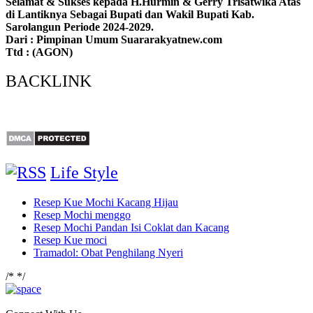
Selamat & Sukses kepada H.Hurmin & Gerry Trisatwika Atas
di Lantiknya Sebagai Bupati dan Wakil Bupati Kab.
Sarolangun Periode 2024-2029.
Dari : Pimpinan Umum Suararakyatnew.com
Ttd : (AGON)
BACKLINK
Life Style
Resep Kue Mochi Kacang Hijau
Resep Mochi menggo
Resep Mochi Pandan Isi Coklat dan Kacang
Resep Kue moci
Tramadol: Obat Penghilang Nyeri
/*
*/