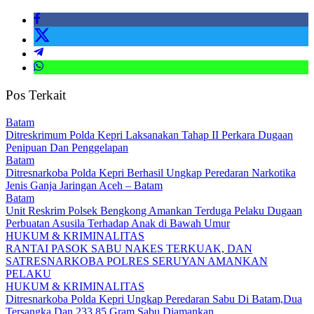
Pos Terkait
Batam
Ditreskrimum Polda Kepri Laksanakan Tahap II Perkara Dugaan
Penipuan Dan Penggelapan
Batam
Ditresnarkoba Polda Kepri Berhasil Ungkap Peredaran Narkotika
Jenis Ganja Jaringan Aceh – Batam
Batam
Unit Reskrim Polsek Bengkong Amankan Terduga Pelaku Dugaan
Perbuatan Asusila Terhadap Anak di Bawah Umur
HUKUM & KRIMINALITAS
RANTAI PASOK SABU NAKES TERKUAK, DAN
SATRESNARKOBA POLRES SERUYAN AMANKAN
PELAKU
HUKUM & KRIMINALITAS
Ditresnarkoba Polda Kepri Ungkap Peredaran Sabu Di Batam,Dua
Tersangka Dan 233,85 Gram Sabu Diamankan