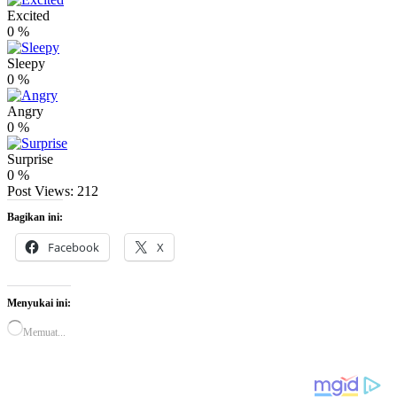
Excited
0
%
Sleepy
0
%
Angry
0
%
Surprise
0
%
Post Views:
212
Bagikan ini:
Facebook
X
Menyukai ini:
Memuat...