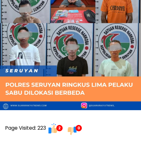
Page Visited: 223
2
0