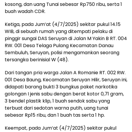
kosong, dan uang Tunai sebesar Rp750 ribu, serta 1
buah wadah CDR.
Ketiga, pada Jum’at (4/7/2025) sekitar pukul 14.15
WIB, di sebuah rumah yang ditempati pelaku di
pinggir sungai DAS Seruyan di Jalan M Yakin B RT. 004
RW. 001 Desa Telaga Pulang Kecamatan Danau
Sembuluh, Seruyan, polisi mengamankan seorang
tersangka berinisial W (48).
Dari tangan pria warga Jalan A Romanie RT. 002 RW.
001 Desa Baung, Kecamatan Seruyan Hilir, Seruyan ini,
didapati barang bukti 3 bungkus paket narkotika
golongan I jenis sabu dengan berat kotor 0,71 gram,
3 bendel plastik klip, 1 buah sendok sabu yang
terbuat dari sedotan warna putih, uang tunai
sebesar Rp15 ribu, dan 1 buah tas serta 1 hp.
Keempat, pada Jum’at (4/7/2025) sekitar pukul