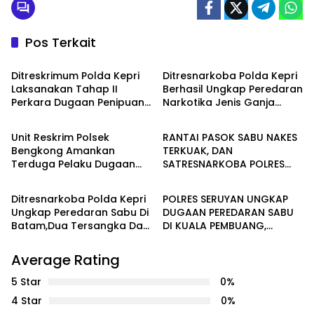
Pos Terkait
Batam
Batam
Ditreskrimum Polda Kepri
Ditresnarkoba Polda Kepri
Laksanakan Tahap II
Berhasil Ungkap Peredaran
Perkara Dugaan Penipuan
Narkotika Jenis Ganja
Batam
HUKUM & KRIMINALITAS
Dan Penggelapan
Jaringan Aceh – Batam
Unit Reskrim Polsek
RANTAI PASOK SABU NAKES
Bengkong Amankan
TERKUAK, DAN
Terduga Pelaku Dugaan
SATRESNARKOBA POLRES
HUKUM & KRIMINALITAS
HUKUM & KRIMINALITAS
Perbuatan Asusila
SERUYAN AMANKAN PELAKU
Terhadap Anak di Bawah
Ditresnarkoba Polda Kepri
POLRES SERUYAN UNGKAP
Umur
Ungkap Peredaran Sabu Di
DUGAAN PEREDARAN SABU
Batam,Dua Tersangka Dan
DI KUALA PEMBUANG,
233,85 Gram Sabu
TERDUGA PEMASOK
Diamankan
BERPROFESI TENAGA
Average Rating
KESEHATAN
5 Star
0%
4 Star
0%