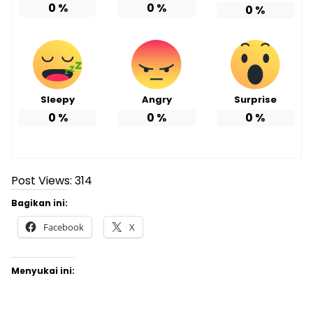
0
%
0
%
0
%
Sleepy
Angry
Surprise
0
%
0
%
0
%
Post Views:
314
Bagikan ini:
Facebook
X
Menyukai ini: