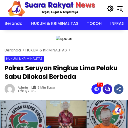
Langsung
ke
konten
Beranda
HUKUM & KRIMINALITAS
TOKOH
INFRAST
Beranda
HUKUM & KRIMINALITAS
HUKUM & KRIMINALITAS
Polres Seruyan Ringkus Lima Pelaku
Sabu Dilokasi Berbeda
314
Admin
3 Min Baca
17/07/2025