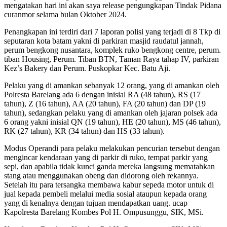
mengatakan hari ini akan saya release pengungkapan Tindak Pidana
curanmor selama bulan Oktober 2024.
Penangkapan ini terdiri dari 7 laporan polisi yang terjadi di 8 Tkp di
seputaran kota batam yakni di parkiran masjid raudatul jannah,
perum bengkong nusantara, komplek ruko bengkong centre, perum.
tiban Housing, Perum. Tiban BTN, Taman Raya tahap IV, parkiran
Kez’s Bakery dan Perum. Puskopkar Kec. Batu Aji.
Pelaku yang di amankan sebanyak 12 orang, yang di amankan oleh
Polresta Barelang ada 6 dengan inisial RA (48 tahun), RS (17
tahun), Z (16 tahun), AA (20 tahun), FA (20 tahun) dan DP (19
tahun), sedangkan pelaku yang di amankan oleh jajaran polsek ada
6 orang yakni inisial QN (19 tahun), HE (20 tahun), MS (46 tahun),
RK (27 tahun), KR (34 tahun) dan HS (33 tahun).
Modus Operandi para pelaku melakukan pencurian tersebut dengan
mengincar kendaraan yang di parkir di ruko, tempat parkir yang
sepi, dan apabila tidak kunci ganda mereka langsung mematahkan
stang atau menggunakan obeng dan didorong oleh rekannya.
Setelah itu para tersangka membawa kabur sepeda motor untuk di
jual kepada pembeli melalui media sosial ataupun kepada orang
yang di kenalnya dengan tujuan mendapatkan uang. ucap
Kapolresta Barelang Kombes Pol H. Ompusunggu, SIK, MSi.