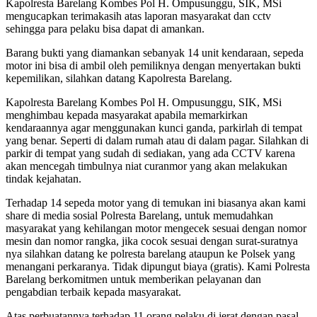
Kapolresta Barelang Kombes Pol H. Ompusunggu, SIK, MSi
mengucapkan terimakasih atas laporan masyarakat dan cctv
sehingga para pelaku bisa dapat di amankan.
Barang bukti yang diamankan sebanyak 14 unit kendaraan, sepeda
motor ini bisa di ambil oleh pemiliknya dengan menyertakan bukti
kepemilikan, silahkan datang Kapolresta Barelang.
Kapolresta Barelang Kombes Pol H. Ompusunggu, SIK, MSi
menghimbau kepada masyarakat apabila memarkirkan
kendaraannya agar menggunakan kunci ganda, parkirlah di tempat
yang benar. Seperti di dalam rumah atau di dalam pagar. Silahkan di
parkir di tempat yang sudah di sediakan, yang ada CCTV karena
akan mencegah timbulnya niat curanmor yang akan melakukan
tindak kejahatan.
Terhadap 14 sepeda motor yang di temukan ini biasanya akan kami
share di media sosial Polresta Barelang, untuk memudahkan
masyarakat yang kehilangan motor mengecek sesuai dengan nomor
mesin dan nomor rangka, jika cocok sesuai dengan surat-suratnya
nya silahkan datang ke polresta barelang ataupun ke Polsek yang
menangani perkaranya. Tidak dipungut biaya (gratis). Kami Polresta
Barelang berkomitmen untuk memberikan pelayanan dan
pengabdian terbaik kepada masyarakat.
Atas perbuatannya terhadap 11 orang pelaku di jerat dengan pasal