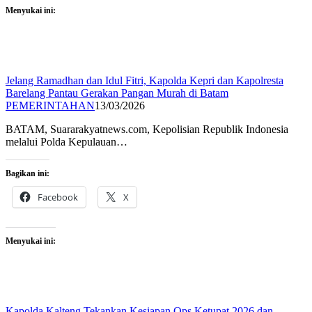
Menyukai ini:
Jelang Ramadhan dan Idul Fitri, Kapolda Kepri dan Kapolresta
Barelang Pantau Gerakan Pangan Murah di Batam
PEMERINTAHAN
13/03/2026
BATAM, Suararakyatnews.com, Kepolisian Republik Indonesia
melalui Polda Kepulauan…
Bagikan ini:
Facebook
X
Menyukai ini:
Kapolda Kalteng Tekankan Kesiapan Ops Ketupat 2026 dan