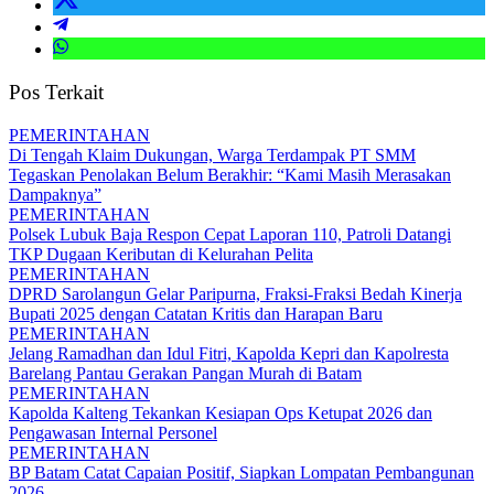
Pos Terkait
PEMERINTAHAN
Di Tengah Klaim Dukungan, Warga Terdampak PT SMM
Tegaskan Penolakan Belum Berakhir: “Kami Masih Merasakan
Dampaknya”
PEMERINTAHAN
Polsek Lubuk Baja Respon Cepat Laporan 110, Patroli Datangi
TKP Dugaan Keributan di Kelurahan Pelita
PEMERINTAHAN
DPRD Sarolangun Gelar Paripurna, Fraksi-Fraksi Bedah Kinerja
Bupati 2025 dengan Catatan Kritis dan Harapan Baru
PEMERINTAHAN
Jelang Ramadhan dan Idul Fitri, Kapolda Kepri dan Kapolresta
Barelang Pantau Gerakan Pangan Murah di Batam
PEMERINTAHAN
Kapolda Kalteng Tekankan Kesiapan Ops Ketupat 2026 dan
Pengawasan Internal Personel
PEMERINTAHAN
BP Batam Catat Capaian Positif, Siapkan Lompatan Pembangunan
2026