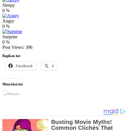
Sleepy
0
%
Angry
0
%
Surprise
0
%
Post Views:
396
Bagikan ini:
Facebook
X
Menyukai ini:
Memuat...