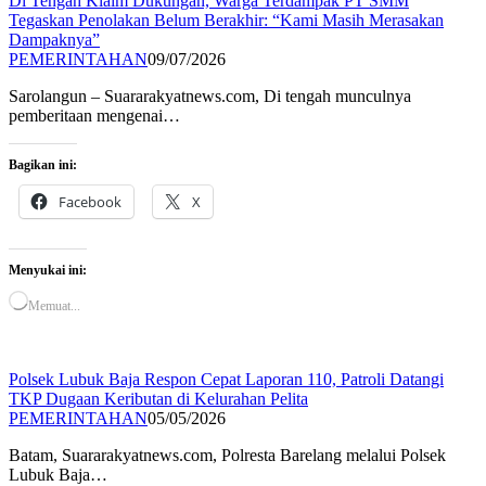
Di Tengah Klaim Dukungan, Warga Terdampak PT SMM
Tegaskan Penolakan Belum Berakhir: “Kami Masih Merasakan
Dampaknya”
PEMERINTAHAN
09/07/2026
Sarolangun – Suararakyatnews.com, Di tengah munculnya
pemberitaan mengenai…
Bagikan ini:
Facebook
X
Menyukai ini:
Memuat...
Polsek Lubuk Baja Respon Cepat Laporan 110, Patroli Datangi
TKP Dugaan Keributan di Kelurahan Pelita
PEMERINTAHAN
05/05/2026
Batam, Suararakyatnews.com, Polresta Barelang melalui Polsek
Lubuk Baja…