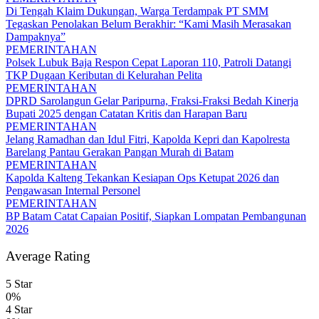
Di Tengah Klaim Dukungan, Warga Terdampak PT SMM
Tegaskan Penolakan Belum Berakhir: “Kami Masih Merasakan
Dampaknya”
PEMERINTAHAN
Polsek Lubuk Baja Respon Cepat Laporan 110, Patroli Datangi
TKP Dugaan Keributan di Kelurahan Pelita
PEMERINTAHAN
DPRD Sarolangun Gelar Paripurna, Fraksi-Fraksi Bedah Kinerja
Bupati 2025 dengan Catatan Kritis dan Harapan Baru
PEMERINTAHAN
Jelang Ramadhan dan Idul Fitri, Kapolda Kepri dan Kapolresta
Barelang Pantau Gerakan Pangan Murah di Batam
PEMERINTAHAN
Kapolda Kalteng Tekankan Kesiapan Ops Ketupat 2026 dan
Pengawasan Internal Personel
PEMERINTAHAN
BP Batam Catat Capaian Positif, Siapkan Lompatan Pembangunan
2026
Average Rating
5 Star
0%
4 Star