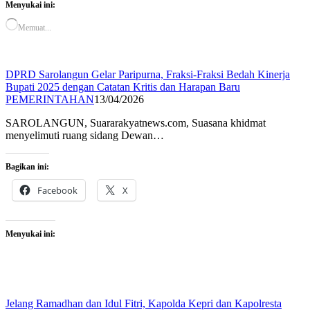
Menyukai ini:
Memuat...
DPRD Sarolangun Gelar Paripurna, Fraksi-Fraksi Bedah Kinerja
Bupati 2025 dengan Catatan Kritis dan Harapan Baru
PEMERINTAHAN
13/04/2026
SAROLANGUN, Suararakyatnews.com, Suasana khidmat
menyelimuti ruang sidang Dewan…
Bagikan ini:
Facebook
X
Menyukai ini:
Jelang Ramadhan dan Idul Fitri, Kapolda Kepri dan Kapolresta