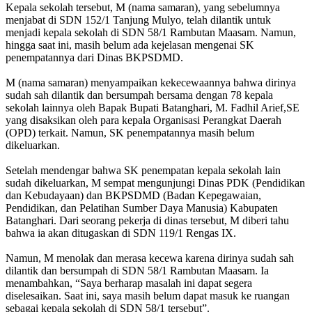
Kepala sekolah tersebut, M (nama samaran), yang sebelumnya
menjabat di SDN 152/1 Tanjung Mulyo, telah dilantik untuk
menjadi kepala sekolah di SDN 58/1 Rambutan Maasam. Namun,
hingga saat ini, masih belum ada kejelasan mengenai SK
penempatannya dari Dinas BKPSDMD.
M (nama samaran) menyampaikan kekecewaannya bahwa dirinya
sudah sah dilantik dan bersumpah bersama dengan 78 kepala
sekolah lainnya oleh Bapak Bupati Batanghari, M. Fadhil Arief,SE
yang disaksikan oleh para kepala Organisasi Perangkat Daerah
(OPD) terkait. Namun, SK penempatannya masih belum
dikeluarkan.
Setelah mendengar bahwa SK penempatan kepala sekolah lain
sudah dikeluarkan, M sempat mengunjungi Dinas PDK (Pendidikan
dan Kebudayaan) dan BKPSDMD (Badan Kepegawaian,
Pendidikan, dan Pelatihan Sumber Daya Manusia) Kabupaten
Batanghari. Dari seorang pekerja di dinas tersebut, M diberi tahu
bahwa ia akan ditugaskan di SDN 119/1 Rengas IX.
Namun, M menolak dan merasa kecewa karena dirinya sudah sah
dilantik dan bersumpah di SDN 58/1 Rambutan Maasam. Ia
menambahkan, “Saya berharap masalah ini dapat segera
diselesaikan. Saat ini, saya masih belum dapat masuk ke ruangan
sebagai kepala sekolah di SDN 58/1 tersebut”.