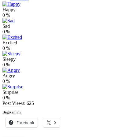
Happy
0
%
Sad
0
%
Excited
0
%
Sleepy
0
%
Angry
0
%
Surprise
0
%
Post Views:
625
Bagikan ini:
Facebook
X