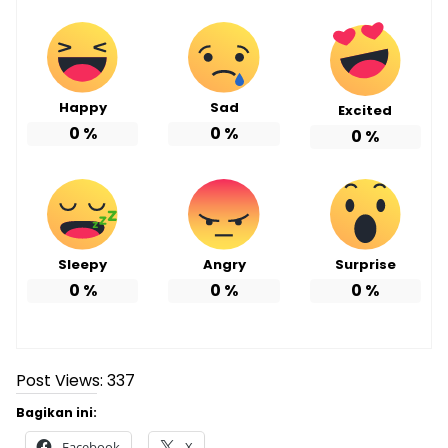
Happy
Sad
Excited
0
%
0
%
0
%
Sleepy
Angry
Surprise
0
%
0
%
0
%
Post Views:
337
Bagikan ini:
Facebook
X