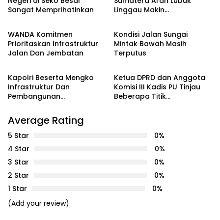
Negeri di Seko Besar
Sumatera Arah Lubuk
Sangat Memprihatinkan
Linggau Makin
INFRASTRUKTUR
INFRASTRUKTUR
Memprihatinkan
WANDA Komitmen
Kondisi Jalan Sungai
Prioritaskan Infrastruktur
Mintak Bawah Masih
Jalan Dan Jembatan
Terputus
INFRASTRUKTUR
INFRASTRUKTUR
Kapolri Beserta Mengko
Ketua DPRD dan Anggota
Infrastruktur Dan
Komisi III Kadis PU Tinjau
Pembangunan
Beberapa Titik
Kewilayahan Resmikan
Infrastruktur
Pelabuhan Ferry
Average Rating
Internasional Gold Coast
Bengkong
5 Star
0%
4 Star
0%
3 Star
0%
2 Star
0%
1 Star
0%
(Add your review)