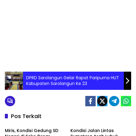
DPRD Sarolangun Gelar Rapat Paripurna HUT
Kabupaten Sarolangun Ke 23
Pos Terkait
INFRASTRUKTUR
INFRASTRUKTUR
Miris, Kondisi Gedung SD
Kondisi Jalan Lintas