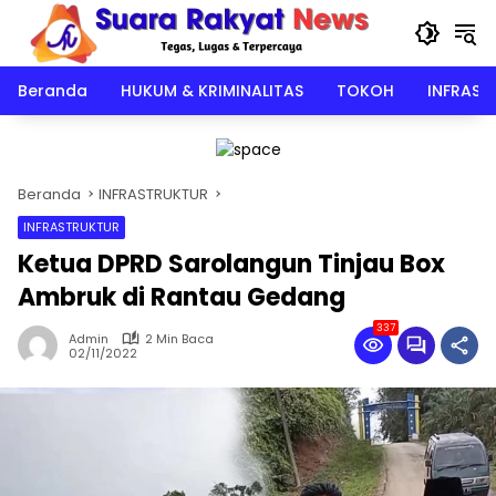
Langsung
ke
konten
Beranda
HUKUM & KRIMINALITAS
TOKOH
INFRAST
Beranda
INFRASTRUKTUR
INFRASTRUKTUR
Ketua DPRD Sarolangun Tinjau Box
Ambruk di Rantau Gedang
337
Admin
2 Min Baca
02/11/2022