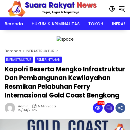
Langsung
ke
konten
Beranda
HUKUM & KRIMINALITAS
TOKOH
INFRAST
Beranda
INFRASTRUKTUR
INFRASTRUKTUR
PEMERINTAHAN
Kapolri Beserta Mengko Infrastruktur
Dan Pembangunan Kewilayahan
Resmikan Pelabuhan Ferry
Internasional Gold Coast Bengkong
498
Admin
5 Min Baca
15/04/2025