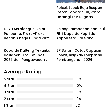
Dampaknya”
Polsek Lubuk Baja Respon
Cepat Laporan 110, Patroli
Datangi TKP Dugaan
PEMERINTAHAN
PEMERINTAHAN
Keributan di Kelurahan
Pelita
DPRD Sarolangun Gelar
Jelang Ramadhan dan Idul
Paripurna, Fraksi-Fraksi
Fitri, Kapolda Kepri dan
Bedah Kinerja Bupati 2025
Kapolresta Barelang
PEMERINTAHAN
PEMERINTAHAN
dengan Catatan Kritis dan
Pantau Gerakan Pangan
Harapan Baru
Murah di Batam
Kapolda Kalteng Tekankan
BP Batam Catat Capaian
Kesiapan Ops Ketupat
Positif, Siapkan Lompatan
2026 dan Pengawasan
Pembangunan 2026
Internal Personel
Average Rating
5 Star
0%
4 Star
0%
3 Star
0%
2 Star
0%
1 Star
0%