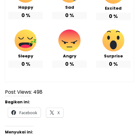
Happy
Sad
Excited
0
%
0
%
0
%
Sleepy
Angry
Surprise
0
%
0
%
0
%
Post Views:
498
Bagikan ini:
Facebook
X
Menyukai ini: