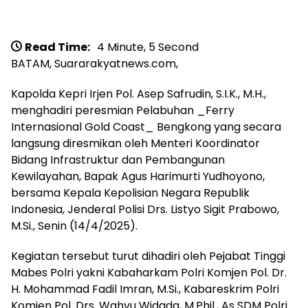
Read Time:
4 Minute, 5 Second
BATAM, Suararakyatnews.com,
Kapolda Kepri Irjen Pol. Asep Safrudin, S.I.K., M.H.,
menghadiri peresmian Pelabuhan _Ferry
Internasional Gold Coast_ Bengkong yang secara
langsung diresmikan oleh Menteri Koordinator
Bidang Infrastruktur dan Pembangunan
Kewilayahan, Bapak Agus Harimurti Yudhoyono,
bersama Kepala Kepolisian Negara Republik
Indonesia, Jenderal Polisi Drs. Listyo Sigit Prabowo,
M.Si., Senin (14/4/2025).
Kegiatan tersebut turut dihadiri oleh Pejabat Tinggi
Mabes Polri yakni Kabaharkam Polri Komjen Pol. Dr.
H. Mohammad Fadil Imran, M.Si., Kabareskrim Polri
Komjen Pol. Drs. Wahyu Widada, M.Phil., As SDM Polri