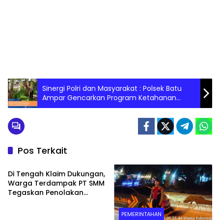
Sinergi Polri dan Masyarakat : Polsek Batu
Ampar Gencarkan Program Ketahanan
Pangan
Pos Terkait
PEMERINTAHAN
Di Tengah Klaim Dukungan,
Warga Terdampak PT SMM
Tegaskan Penolakan
Belum Berakhir: “Kami
Masih Merasakan
PEMERINTAHAN