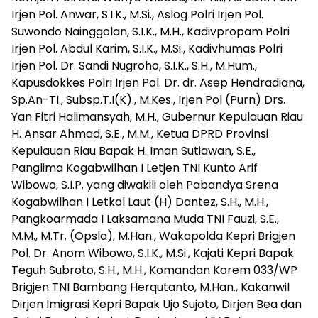
Irjen Pol. Anwar, S.I.K., M.Si., Aslog Polri Irjen Pol.
Suwondo Nainggolan, S.I.K., M.H., Kadivpropam Polri
Irjen Pol. Abdul Karim, S.I.K., M.Si., Kadivhumas Polri
Irjen Pol. Dr. Sandi Nugroho, S.I.K., S.H., M.Hum.,
Kapusdokkes Polri Irjen Pol. Dr. dr. Asep Hendradiana,
Sp.An-TI., Subsp.T.I(K)., M.Kes., Irjen Pol (Purn) Drs.
Yan Fitri Halimansyah, M.H., Gubernur Kepulauan Riau
H. Ansar Ahmad, S.E., M.M., Ketua DPRD Provinsi
Kepulauan Riau Bapak H. Iman Sutiawan, S.E.,
Panglima Kogabwilhan I Letjen TNI Kunto Arif
Wibowo, S.I.P. yang diwakili oleh Pabandya Srena
Kogabwilhan I Letkol Laut (H) Dantez, S.H., M.H.,
Pangkoarmada I Laksamana Muda TNI Fauzi, S.E.,
M.M., M.Tr. (Opsla), M.Han., Wakapolda Kepri Brigjen
Pol. Dr. Anom Wibowo, S.I.K., M.Si., Kajati Kepri Bapak
Teguh Subroto, S.H., M.H., Komandan Korem 033/WP
Brigjen TNI Bambang Herqutanto, M.Han., Kakanwil
Dirjen Imigrasi Kepri Bapak Ujo Sujoto, Dirjen Bea dan