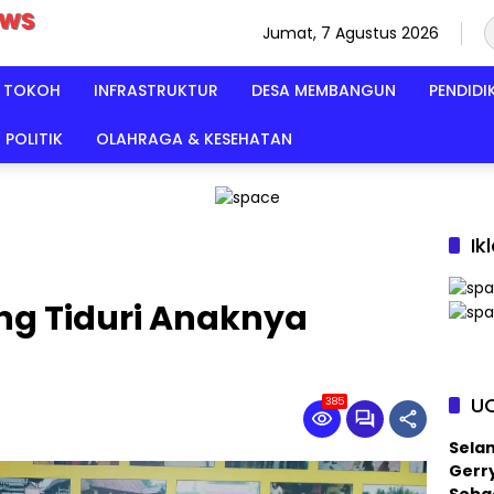
Jumat, 7 Agustus 2026
TOKOH
INFRASTRUKTUR
DESA MEMBANGUN
PENDIDI
POLITIK
OLAHRAGA & KESEHATAN
Ik
g Tiduri Anaknya
U
385
Sela
Gerry
Sebag