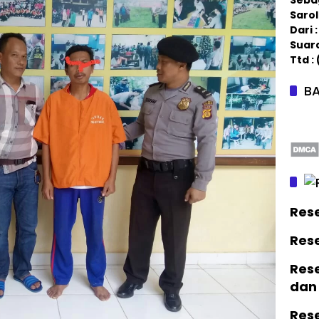
Saro
Dari
Suar
Ttd :
BA
Res
Res
Rese
dan
Res