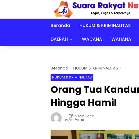
Langsung
ke
konten
Beranda
HUKUM & KRIMINALITAS
DAERAH
WACANA
WAHANA
Beranda
HUKUM & KRIMINALITAS
HUKUM & KRIMINALITAS
Orang Tua Kandun
Hingga Hamil
2 Min Baca
12/09/2018