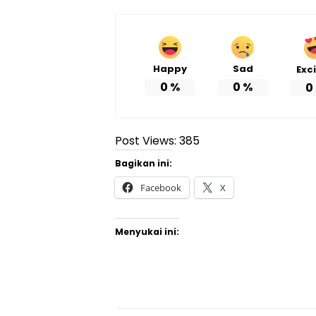
Happy
Sad
Exc
0
%
0
%
0
Post Views:
385
Bagikan ini:
Facebook
X
Menyukai ini: