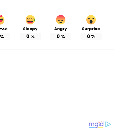
Sleepy
Angry
Surprise
ited
0
%
0
%
0
%
%