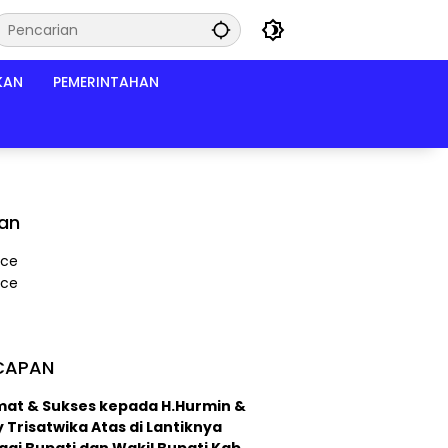
KAN
PEMERINTAHAN
lan
CAPAN
mat & Sukses kepada H.Hurmin &
 Trisatwika Atas di Lantiknya
ai Bupati dan Wakil Bupati Kab.