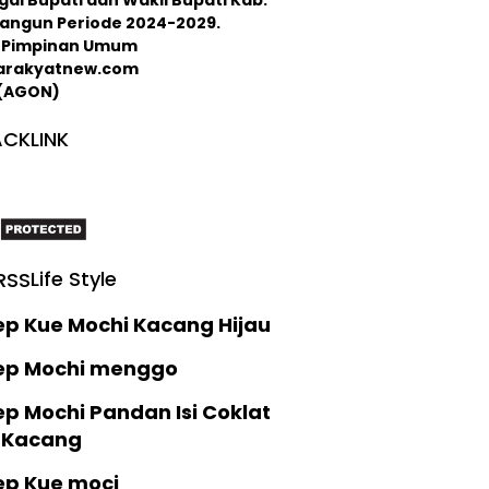
langun Periode 2024-2029.
 : Pimpinan Umum
arakyatnew.com
 (AGON)
CKLINK
Life Style
ep Kue Mochi Kacang Hijau
ep Mochi menggo
p Mochi Pandan Isi Coklat
 Kacang
ep Kue moci