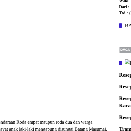
Wakil 
Dari 
Ttd :
B
Rese
Rese
Rese
Kaca
Rese
endaraan Roda empat maupun roda dua dan warga
Tram
ayat anak laki-laki mengapung disungai Batang Masumai,