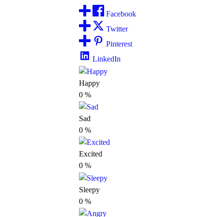
Facebook
Twitter
Pinterest
LinkedIn
Happy
0
%
Sad
0
%
Excited
0
%
Sleepy
0
%