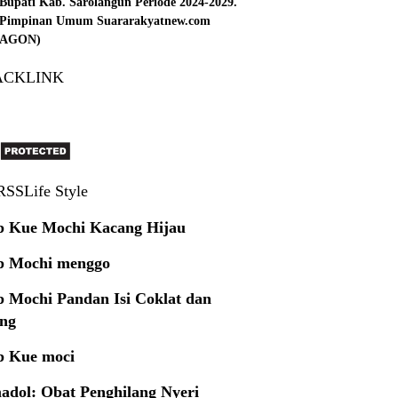
Bupati Kab. Sarolangun Periode 2024-2029.
: Pimpinan Umum Suararakyatnew.com
 (AGON)
ACKLINK
Life Style
p Kue Mochi Kacang Hijau
p Mochi menggo
p Mochi Pandan Isi Coklat dan
ng
p Kue moci
adol: Obat Penghilang Nyeri