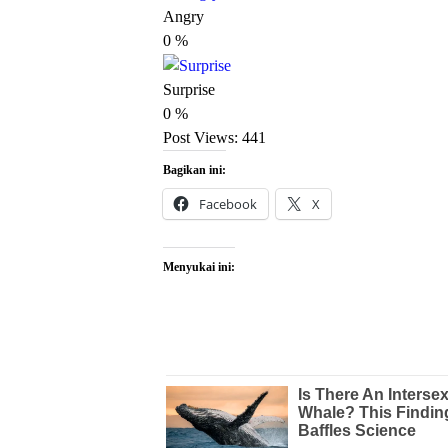
Angry
0
%
Surprise
0
%
Post Views:
441
Bagikan ini:
Facebook
X
Menyukai ini: