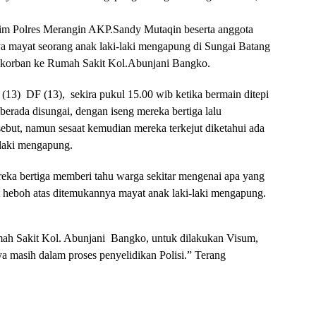
rim Polres Merangin AKP.Sandy Mutaqin beserta anggota
a mayat seorang anak laki-laki mengapung di Sungai Batang
 korban ke Rumah Sakit Kol.Abunjani Bangko.
(13) DF (13), sekira pukul 15.00 wib ketika bermain ditepi
erada disungai, dengan iseng mereka bertiga lalu
but, namun sesaat kemudian mereka terkejut diketahui ada
-laki mengapung.
eka bertiga memberi tahu warga sekitar mengenai apa yang
t heboh atas ditemukannya mayat anak laki-laki mengapung.
umah Sakit Kol. Abunjani Bangko, untuk dilakukan Visum,
ya masih dalam proses penyelidikan Polisi.” Terang