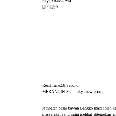
Page Visited: 946
0
0
Read Time:
58 Second
MERANGIN-Suararakyatnews.com,
Jembatan pasar bawah Bangko macet oleh k
masyarakat yang ingin melihat ditemukan m