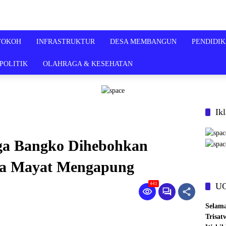
TOKOH
INFRASTRUKTUR
DESA MEMBANGUN
PENDIDI
POLITIK
OLAHRAGA & KESEHATAN
Ik
ga Bangko Dihebohkan
a Mayat Mengapung
U
441
Selam
Trisat