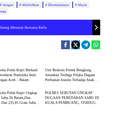
dengan
dihebohkan
Ditemukannya
Mayat
arga
 Batang Mesumai Bernama Raffa
Batam
koba Polda Kepri Berhasil
Unit Reskrim Polsek Bengkong
redaran Narkotika Jenis
Amankan Terduga Pelaku Dugaan
ingan Aceh – Batam
Perbuatan Asusila Terhadap Anak di
 & KRIMINALITAS
HUKUM & KRIMINALITAS
Bawah Umur
rkoba Polda Kepri Ungkap
POLRES SERUYAN UNGKAP
n Sabu Di Batam,Dua
DUGAAN PEREDARAN SABU DI
a Dan 233,85 Gram Sabu
KUALA PEMBUANG, TERDUGA
an
PEMASOK BERPROFESI
TENAGA KESEHATAN