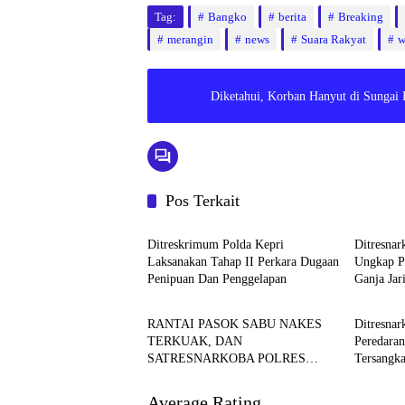
Tag:
Bangko
berita
Breaking
merangin
news
Suara Rakyat
w
Diketahui, Korban Hanyut di Sungai
Pos Terkait
Batam
Batam
Ditreskrimum Polda Kepri
Ditresnar
Laksanakan Tahap II Perkara Dugaan
Ungkap Pe
Penipuan Dan Penggelapan
Ganja Jar
HUKUM & KRIMINALITAS
HUKUM
RANTAI PASOK SABU NAKES
Ditresna
TERKUAK, DAN
Peredara
SATRESNARKOBA POLRES
Tersangk
SERUYAN AMANKAN PELAKU
Diamank
Average Rating