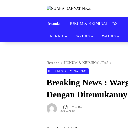
Langsung
ke
konten
Beranda
HUKUM & KRIMINALITAS
DAERAH
WACANA
WAHANA
Beranda
HUKUM & KRIMINALITAS
HUKUM & KRIMINALITAS
Breaking News : War
Dengan Ditemukanny
1 Min Baca
29/07/2018