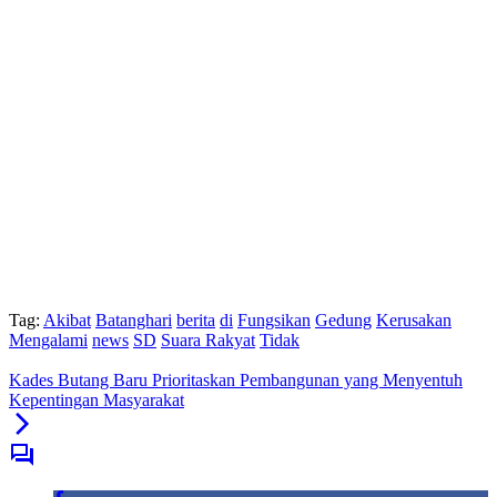
Tag:
Akibat
Batanghari
berita
di
Fungsikan
Gedung
Kerusakan
Mengalami
news
SD
Suara Rakyat
Tidak
Kades Butang Baru Prioritaskan Pembangunan yang Menyentuh
Kepentingan Masyarakat