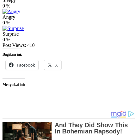
Sleepy
0
%
Angry
0
%
Surprise
0
%
Post Views:
410
Bagikan ini:
Facebook
X
Menyukai ini: