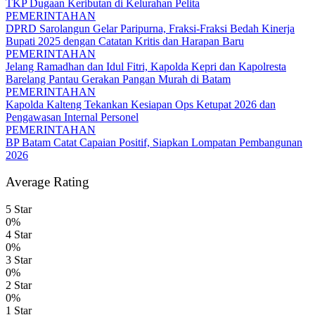
TKP Dugaan Keributan di Kelurahan Pelita
PEMERINTAHAN
DPRD Sarolangun Gelar Paripurna, Fraksi-Fraksi Bedah Kinerja
Bupati 2025 dengan Catatan Kritis dan Harapan Baru
PEMERINTAHAN
Jelang Ramadhan dan Idul Fitri, Kapolda Kepri dan Kapolresta
Barelang Pantau Gerakan Pangan Murah di Batam
PEMERINTAHAN
Kapolda Kalteng Tekankan Kesiapan Ops Ketupat 2026 dan
Pengawasan Internal Personel
PEMERINTAHAN
BP Batam Catat Capaian Positif, Siapkan Lompatan Pembangunan
2026
Average Rating
5 Star
0%
4 Star
0%
3 Star
0%
2 Star
0%
1 Star