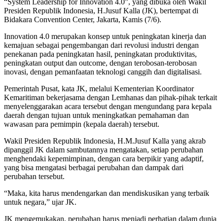
“System Leadership for Innovation 4.0”, yang dibuka oleh Wakil
Presiden Republik Indonesia, H.Jusuf Kalla (JK), bertempat di
Bidakara Convention Center, Jakarta, Kamis (7/6).
Innovation 4.0 merupakan konsep untuk peningkatan kinerja dan
kemajuan sebagai pengembangan dari revolusi industri dengan
penekanan pada peningkatan hasil, peningkatan produktivitas,
peningkatan output dan outcome, dengan terobosan-terobosan
inovasi, dengan pemanfaatan teknologi canggih dan digitalisasi.
Pemerintah Pusat, kata JK, melalui Kementerian Koordinator
Kemaritiman bekerjasama dengan Lemhanas dan pihak-pihak terkait
menyelenggarakan acara tersebut dengan mengundang para kepala
daerah dengan tujuan untuk meningkatkan pemahaman dan
wawasan para pemimpin (kepala daerah) tersebut.
Wakil Presiden Republik Indonesia, H.M.Jusuf Kalla yang akrab
dipanggil JK dalam sambutannya mengatakan, setiap perubahan
menghendaki kepemimpinan, dengan cara berpikir yang adaptif,
yang bisa mengatasi berbagai perubahan dan dampak dari
perubahan tersebut.
“Maka, kita harus mendengarkan dan mendiskusikan yang terbaik
untuk negara,” ujar JK.
JK mengemukakan, perubahan harus menjadi perhatian dalam dunia