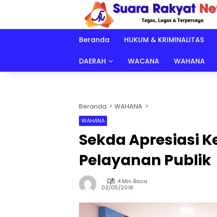
Langsung
ke
konten
Beranda
HUKUM & KRIMINALITAS
DAERAH
WACANA
WAHANA
Beranda
WAHANA
WAHANA
Sekda Apresiasi K
Pelayanan Publik
4 Min Baca
02/05/2018