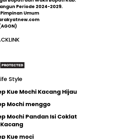
langun Periode 2024-2029.
 : Pimpinan Umum
arakyatnew.com
 (AGON)
CKLINK
Life Style
ep Kue Mochi Kacang Hijau
ep Mochi menggo
p Mochi Pandan Isi Coklat
 Kacang
ep Kue moci