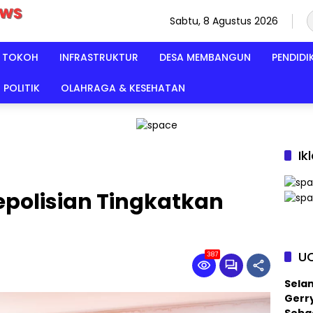
Sabtu, 8 Agustus 2026
TOKOH
INFRASTRUKTUR
DESA MEMBANGUN
PENDIDI
POLITIK
OLAHRAGA & KESEHATAN
Ik
epolisian Tingkatkan
U
387
Sela
Gerry
Sebag