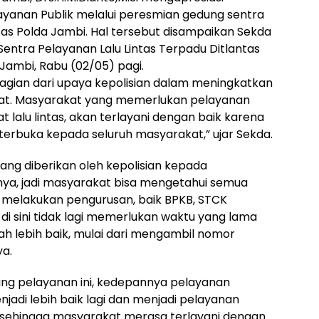
ayanan Publik melalui peresmian gedung sentra
ntas Polda Jambi. Hal tersebut disampaikan Sekda
entra Pelayanan Lalu Lintas Terpadu Ditlantas
Jambi, Rabu (02/05) pagi.
agian dari upaya kepolisian dalam meningkatkan
at. Masyarakat yang memerlukan pelayanan
lalu lintas, akan terlayani dengan baik karena
 terbuka kepada seluruh masyarakat,” ujar Sekda.
g diberikan oleh kepolisian kepada
nya, jadi masyarakat bisa mengetahui semua
m melakukan pengurusan, baik BPKB, STCK
di sini tidak lagi memerlukan waktu yang lama
h lebih baik, mulai dari mengambil nomor
ya.
ng pelayanan ini, kedepannya pelayanan
jadi lebih baik lagi dan menjadi pelayanan
i, sehingga masyarakat merasa terlayani dengan