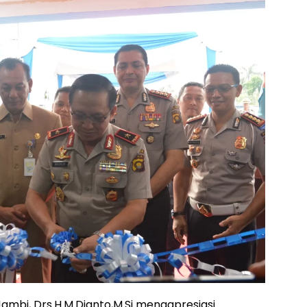
Jambi, Drs.H.M.Dianto,M.Si mengapresiasi