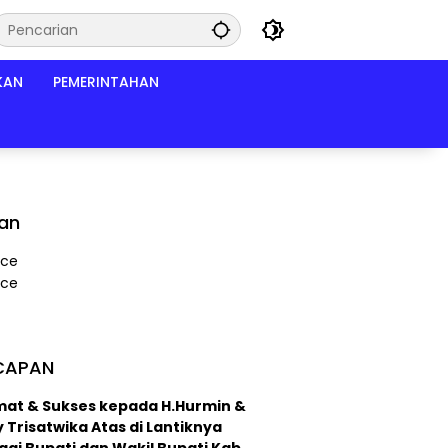
KAN
PEMERINTAHAN
lan
CAPAN
mat & Sukses kepada H.Hurmin &
 Trisatwika Atas di Lantiknya
ai Bupati dan Wakil Bupati Kab.