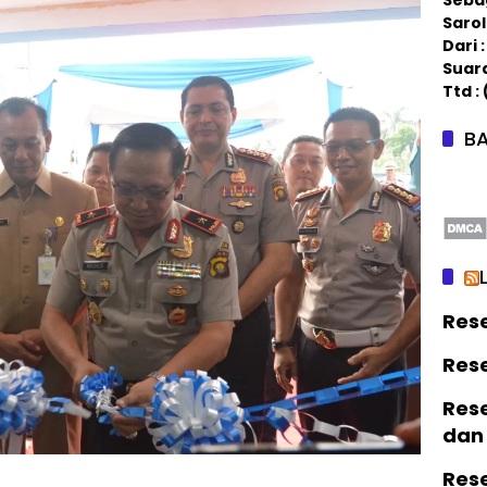
Saro
Dari
Suar
Ttd :
BA
Res
Res
Rese
dan
Res