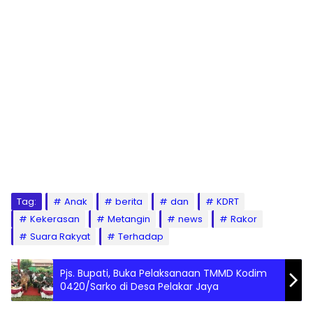
Tag:
Anak
berita
dan
KDRT
Kekerasan
Metangin
news
Rakor
Suara Rakyat
Terhadap
Pjs. Bupati, Buka Pelaksanaan TMMD Kodim
0420/Sarko di Desa Pelakar Jaya