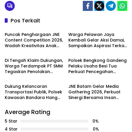
Pos Terkait
Batam
WAHANA
Puncak Penghargaan JNE
Warga Pelawan Jaya
Content Competition 2026,
Kembali Gelar Aksi Damai,
Wadah Kreativitas Anak
Sampaikan Aspirasi Terkait
PEMERINTAHAN
Batam
Bangsa
Dugaan Dampak
Lingkungan PT SMM
Di Tengah Klaim Dukungan,
Polsek Bengkong Gandeng
Warga Terdampak PT SMM
Pelaku Usaha Besi Tua
Tegaskan Penolakan
Perkuat Pencegahan
Batam
Batam
Belum Berakhir: “Kami
Pencurian Fasilitas Umum
Masih Merasakan
Dukung Kelancaran
JNE Batam Gelar Media
Dampaknya”
Transportasi Publik, Polsek
Gathering 2026, Perkuat
Kawasan Bandara Hang
Sinergi Bersama Insan
Nadim Amankan Uji Coba
Media melalui Semangat
Trayek Bus Trans Batam
Bergerak Bersama
Average Rating
5 Star
0%
4 Star
0%