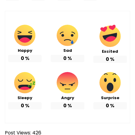
Happy
Sad
Excited
0
%
0
%
0
%
Sleepy
Angry
Surprise
0
%
0
%
0
%
Post Views:
426