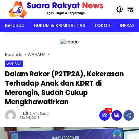
Langsung
ke
konten
Beranda
HUKUM & KRIMINALITAS
TOKOH
INFRAST
Beranda
WAHANA
WAHANA
Dalam Rakor (P2TP2A), Kekerasan
Terhadap Anak dan KDRT di
Merangin, Sudah Cukup
Mengkhawatirkan
426
2 Min Baca
03/04/2018