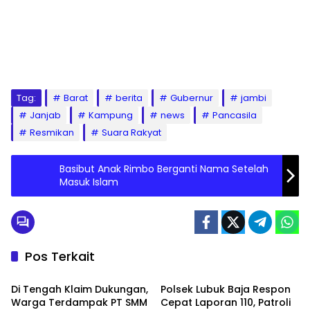
Tag:
Barat
berita
Gubernur
jambi
Janjab
Kampung
news
Pancasila
Resmikan
Suara Rakyat
Basibut Anak Rimbo Berganti Nama Setelah
Masuk Islam
Pos Terkait
PEMERINTAHAN
PEMERINTAHAN
Di Tengah Klaim Dukungan,
Polsek Lubuk Baja Respon
Warga Terdampak PT SMM
Cepat Laporan 110, Patroli