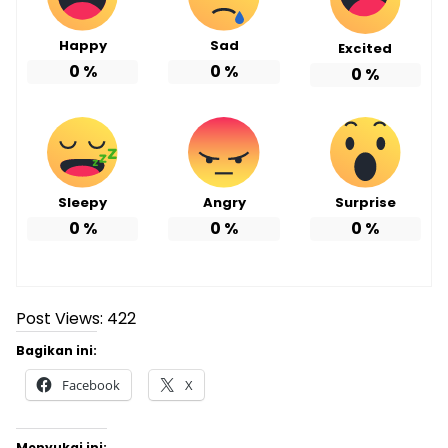
Happy
Sad
Excited
0
%
0
%
0
%
Sleepy
Angry
Surprise
0
%
0
%
0
%
Post Views:
422
Bagikan ini:
Facebook
X
Menyukai ini: