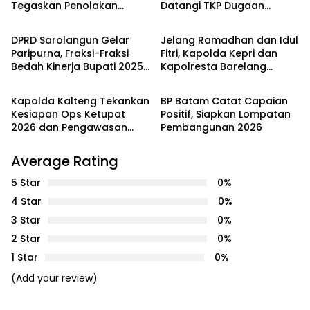
Tegaskan Penolakan
Datangi TKP Dugaan
PEMERINTAHAN
PEMERINTAHAN
Belum Berakhir: “Kami
Keributan di Kelurahan
Masih Merasakan
Pelita
DPRD Sarolangun Gelar
Jelang Ramadhan dan Idul
Dampaknya”
Paripurna, Fraksi-Fraksi
Fitri, Kapolda Kepri dan
Bedah Kinerja Bupati 2025
Kapolresta Barelang
PEMERINTAHAN
PEMERINTAHAN
dengan Catatan Kritis dan
Pantau Gerakan Pangan
Harapan Baru
Murah di Batam
Kapolda Kalteng Tekankan
BP Batam Catat Capaian
Kesiapan Ops Ketupat
Positif, Siapkan Lompatan
2026 dan Pengawasan
Pembangunan 2026
Internal Personel
Average Rating
5 Star
0%
4 Star
0%
3 Star
0%
2 Star
0%
1 Star
0%
(Add your review)