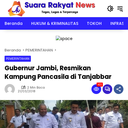
Langsung
ke
konten
Beranda
HUKUM & KRIMINALITAS
TOKOH
INFRAST
Beranda
PEMERINTAHAN
PEMERINTAHAN
Gubernur Jambi, Resmikan
Kampung Pancasila di Tanjabbar
422
2 Min Baca
21/03/2018