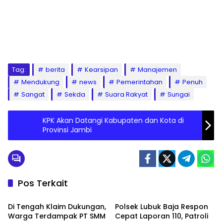
Tag:
berita
Kearsipan
Manajemen
Mendukung
news
Pemerintahan
Penuh
Sangat
Sekda
Suara Rakyat
Sungai
KPK Akan Datangi Kabupaten dan Kota di
Provinsi Jambi
Pos Terkait
PEMERINTAHAN
PEMERINTAHAN
Di Tengah Klaim Dukungan,
Polsek Lubuk Baja Respon
Warga Terdampak PT SMM
Cepat Laporan 110, Patroli