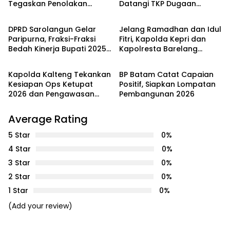
Tegaskan Penolakan
Datangi TKP Dugaan
PEMERINTAHAN
PEMERINTAHAN
Belum Berakhir: “Kami
Keributan di Kelurahan
Masih Merasakan
Pelita
DPRD Sarolangun Gelar
Jelang Ramadhan dan Idul
Dampaknya”
Paripurna, Fraksi-Fraksi
Fitri, Kapolda Kepri dan
Bedah Kinerja Bupati 2025
Kapolresta Barelang
PEMERINTAHAN
PEMERINTAHAN
dengan Catatan Kritis dan
Pantau Gerakan Pangan
Harapan Baru
Murah di Batam
Kapolda Kalteng Tekankan
BP Batam Catat Capaian
Kesiapan Ops Ketupat
Positif, Siapkan Lompatan
2026 dan Pengawasan
Pembangunan 2026
Internal Personel
Average Rating
5 Star
0%
4 Star
0%
3 Star
0%
2 Star
0%
1 Star
0%
(Add your review)