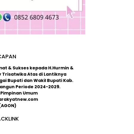
CAPAN
mat & Sukses kepada H.Hurmin &
 Trisatwika Atas di Lantiknya
ai Bupati dan Wakil Bupati Kab.
langun Periode 2024-2029.
 : Pimpinan Umum
arakyatnew.com
 (AGON)
CKLINK