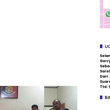
U
Sela
Gerry
Sebag
Saro
Dari
Suar
Ttd :
BA