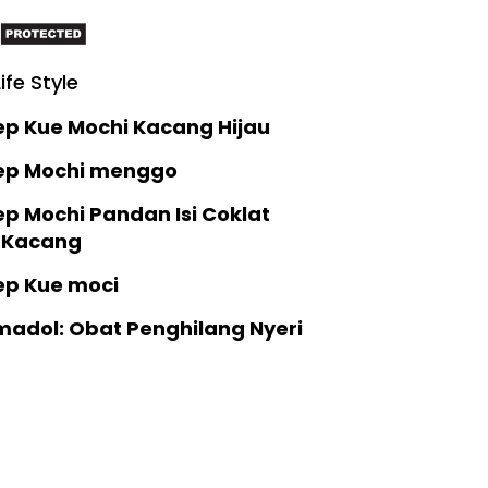
Life Style
ep Kue Mochi Kacang Hijau
ep Mochi menggo
p Mochi Pandan Isi Coklat
 Kacang
ep Kue moci
madol: Obat Penghilang Nyeri