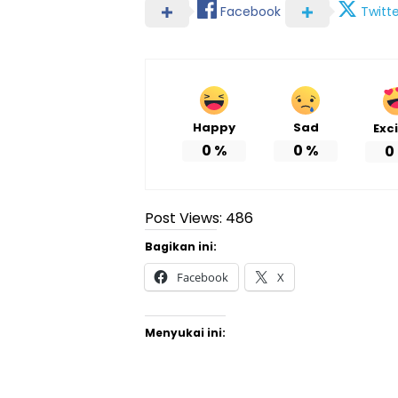
Facebook
Twitte
Happy
Sad
Exc
0
%
0
%
0
Post Views:
486
Bagikan ini:
Facebook
X
Menyukai ini: