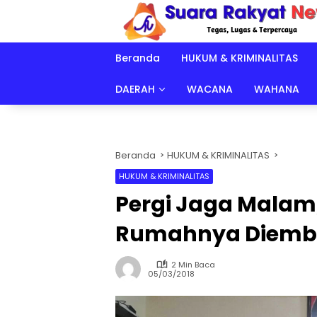
Langsung
ke
konten
Beranda
HUKUM & KRIMINALITAS
DAERAH
WACANA
WAHANA
Beranda
HUKUM & KRIMINALITAS
HUKUM & KRIMINALITAS
Pergi Jaga Malam,
Rumahnya Diemba
2 Min Baca
05/03/2018