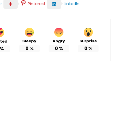
r
Pinterest
LinkedIn
Sleepy
Angry
Surprise
ited
0
%
0
%
0
%
%