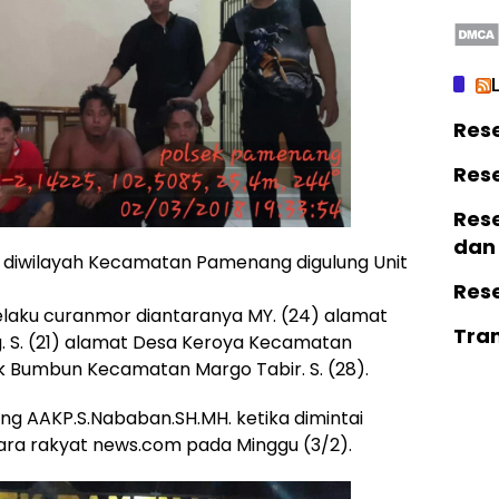
Res
Res
Rese
dan
 diwilayah Kecamatan Pamenang digulung Unit
Res
pelaku curanmor diantaranya MY. (24) alamat
Tra
S. (21) alamat Desa Keroya Kecamatan
k Bumbun Kecamatan Margo Tabir. S. (28).
ng AAKP.S.Nababan.SH.MH. ketika dimintai
ra rakyat news.com pada Minggu (3/2).