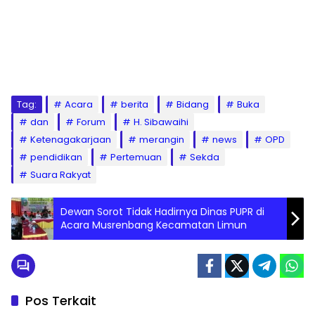
Tag:
Acara
berita
Bidang
Buka
dan
Forum
H. Sibawaihi
Ketenagakarjaan
merangin
news
OPD
pendidikan
Pertemuan
Sekda
Suara Rakyat
Dewan Sorot Tidak Hadirnya Dinas PUPR di
Acara Musrenbang Kecamatan Limun
Pos Terkait
WAHANA