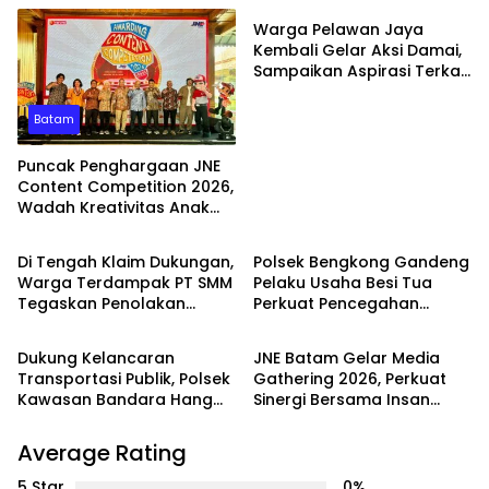
Warga Pelawan Jaya
Kembali Gelar Aksi Damai,
Sampaikan Aspirasi Terkait
Dugaan Dampak
Lingkungan PT SMM
Batam
Puncak Penghargaan JNE
Content Competition 2026,
Wadah Kreativitas Anak
PEMERINTAHAN
Batam
Bangsa
Di Tengah Klaim Dukungan,
Polsek Bengkong Gandeng
Warga Terdampak PT SMM
Pelaku Usaha Besi Tua
Tegaskan Penolakan
Perkuat Pencegahan
Batam
Batam
Belum Berakhir: “Kami
Pencurian Fasilitas Umum
Masih Merasakan
Dukung Kelancaran
JNE Batam Gelar Media
Dampaknya”
Transportasi Publik, Polsek
Gathering 2026, Perkuat
Kawasan Bandara Hang
Sinergi Bersama Insan
Nadim Amankan Uji Coba
Media melalui Semangat
Trayek Bus Trans Batam
Bergerak Bersama
Average Rating
5 Star
0%