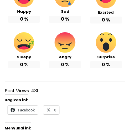
Happy
Sad
Excited
0
%
0
%
0
%
Sleepy
Angry
Surprise
0
%
0
%
0
%
Post Views:
431
Bagikan ini:
Facebook
X
Menyukai ini: