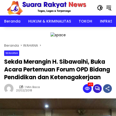
Langsung
ke
konten
Beranda
HUKUM & KRIMINALITAS
TOKOH
INFRAST
Beranda
WAHANA
WAHANA
Sekda Merangin H. Sibawaihi, Buka
Acara Pertemuan Forum OPD Bidang
Pendidikan dan Ketenagakerjaan
431
1 Min Baca
21/02/2018