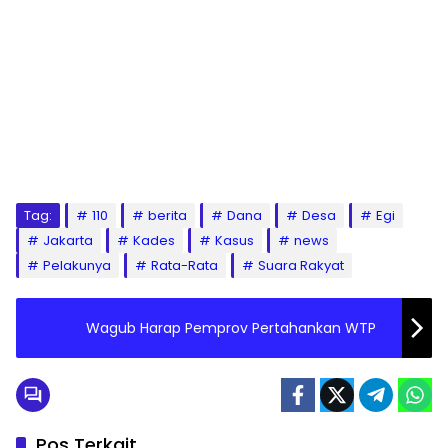
Tag:
110
berita
Dana
Desa
Egi
Jakarta
Kades
Kasus
news
Pelakunya
Rata-Rata
Suara Rakyat
Wagub Harap Pemprov Pertahankan WTP
Pos Terkait