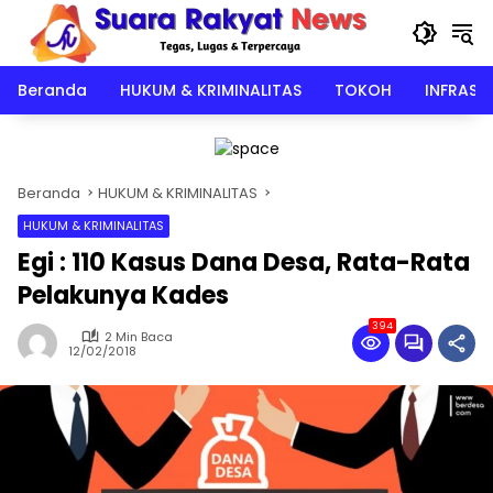
Langsung
ke
konten
Beranda
HUKUM & KRIMINALITAS
TOKOH
INFRAST
Beranda
HUKUM & KRIMINALITAS
HUKUM & KRIMINALITAS
Egi : 110 Kasus Dana Desa, Rata-Rata
Pelakunya Kades
394
2 Min Baca
12/02/2018