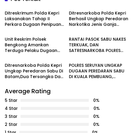
Batam
Batam
Ditreskrimum Polda Kepri
Ditresnarkoba Polda Kepri
Laksanakan Tahap II
Berhasil Ungkap Peredaran
Perkara Dugaan Penipuan
Narkotika Jenis Ganja
Batam
HUKUM & KRIMINALITAS
Dan Penggelapan
Jaringan Aceh – Batam
Unit Reskrim Polsek
RANTAI PASOK SABU NAKES
Bengkong Amankan
TERKUAK, DAN
Terduga Pelaku Dugaan
SATRESNARKOBA POLRES
HUKUM & KRIMINALITAS
HUKUM & KRIMINALITAS
Perbuatan Asusila
SERUYAN AMANKAN PELAKU
Terhadap Anak di Bawah
Ditresnarkoba Polda Kepri
POLRES SERUYAN UNGKAP
Umur
Ungkap Peredaran Sabu Di
DUGAAN PEREDARAN SABU
Batam,Dua Tersangka Dan
DI KUALA PEMBUANG,
233,85 Gram Sabu
TERDUGA PEMASOK
Diamankan
BERPROFESI TENAGA
Average Rating
KESEHATAN
5 Star
0%
4 Star
0%
3 Star
0%
2 Star
0%
1 Star
0%