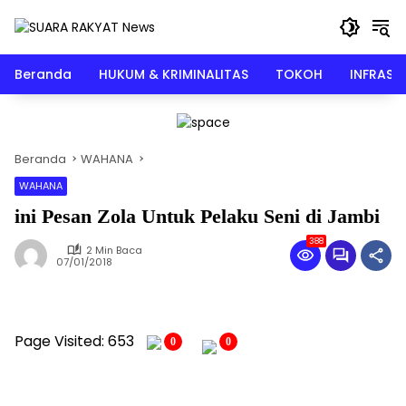
Langsung
ke
konten
Beranda
HUKUM & KRIMINALITAS
TOKOH
INFRAST
Beranda
WAHANA
WAHANA
ini Pesan Zola Untuk Pelaku Seni di Jambi
388
2 Min Baca
07/01/2018
Page Visited: 653
0
0