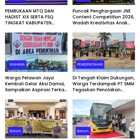
PEMBUKAAN MTQ DAN
Puncak Penghargaan JNE
HADIST XIX SERTA FSQ
Content Competition 2026,
TINGKAT KABUPATEN
Wadah Kreativitas Anak
SERUYAN TAHUN 2026 DI
Bangsa
HADIRI KAPOLRES DAN
KEJARI SERUYAN
WAHANA
PEMERINTAHAN
Warga Pelawan Jaya
Di Tengah Klaim Dukungan,
Kembali Gelar Aksi Damai,
Warga Terdampak PT SMM
Sampaikan Aspirasi Terkait
Tegaskan Penolakan
Dugaan Dampak
Belum Berakhir: “Kami
Lingkungan PT SMM
Masih Merasakan
Dampaknya”
Batam
Batam