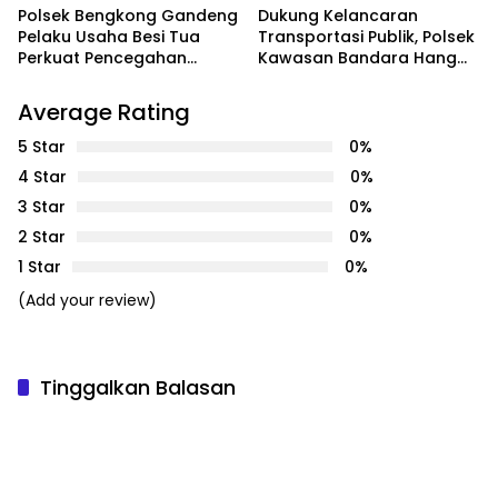
Polsek Bengkong Gandeng
Dukung Kelancaran
Pelaku Usaha Besi Tua
Transportasi Publik, Polsek
Perkuat Pencegahan
Kawasan Bandara Hang
Pencurian Fasilitas Umum
Nadim Amankan Uji Coba
Trayek Bus Trans Batam
Average Rating
5 Star
0%
4 Star
0%
3 Star
0%
2 Star
0%
1 Star
0%
(Add your review)
Tinggalkan Balasan