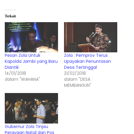
Terkait
Pesan Zola Untuk
Zola : Pemprov Terus
Kapolda Jambi yang Baru
Upayakan Penuntasan
Diantik
Desa Tertinggal
14/01/2018
21/02/2018
dalam "WAHANA"
dalam "DESA
MEMBANGUN"
Gubernur Zola Tinjau
Perayaan Natal dan Pos