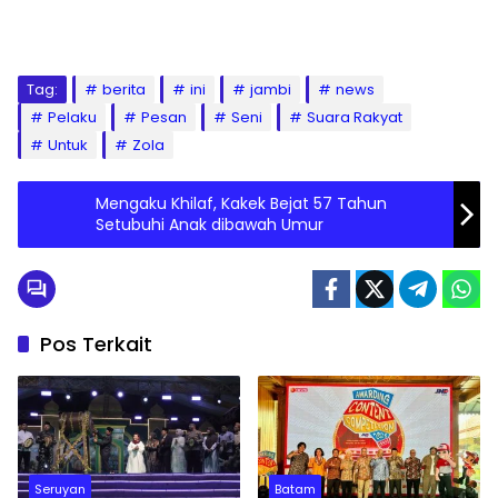
Tag:
berita
ini
jambi
news
Pelaku
Pesan
Seni
Suara Rakyat
Untuk
Zola
Mengaku Khilaf, Kakek Bejat 57 Tahun
Setubuhi Anak dibawah Umur
Pos Terkait
Seruyan
Batam