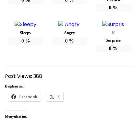
0
%
0
%
0
%
Sleepy
Angry
Surprise
0
%
0
%
0
%
Post Views:
388
Bagikan ini:
Facebook
X
Menyukai ini: