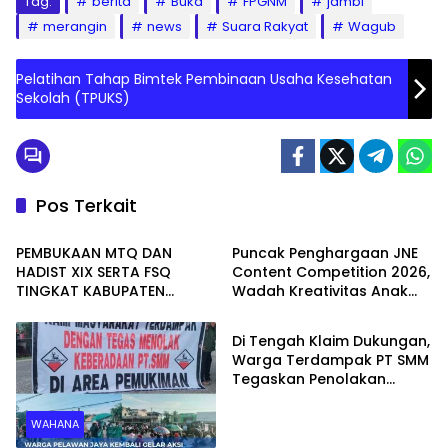
Tag:
berita
Buka
FPGNM
jambi
merangin
news
Suara Rakyat
Wagub
Pelatihan Tahap Bimtek Pembinaan Usaha Kesehatan
Sekolah (TPUKS)
Pos Terkait
Seruyan
Batam
PEMBUKAAN MTQ DAN
Puncak Penghargaan JNE
HADIST XIX SERTA FSQ
Content Competition 2026,
TINGKAT KABUPATEN
Wadah Kreativitas Anak
PEMERINTAHAN
SERUYAN TAHUN 2026 DI
Bangsa
HADIRI KAPOLRES DAN
Di Tengah Klaim Dukungan,
KEJARI SERUYAN
Warga Terdampak PT SMM
Tegaskan Penolakan
Belum Berakhir: “Kami
Masih Merasakan
WAHANA
Dampaknya”