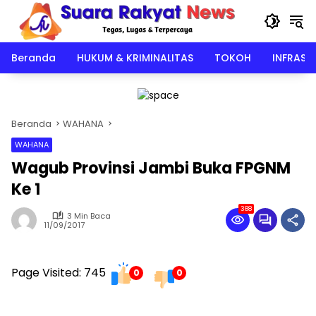
Langsung
ke
konten
Beranda
HUKUM & KRIMINALITAS
TOKOH
INFRAST
Beranda
WAHANA
WAHANA
Wagub Provinsi Jambi Buka FPGNM
Ke 1
388
3 Min Baca
11/09/2017
Page Visited: 745
0
0