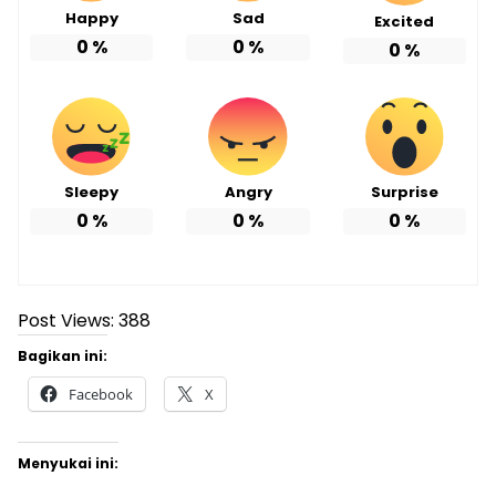
Happy
Sad
Excited
0
%
0
%
0
%
Sleepy
Angry
Surprise
0
%
0
%
0
%
Post Views:
388
Bagikan ini:
Facebook
X
Menyukai ini: