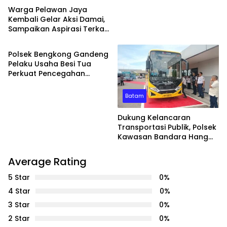
Warga Pelawan Jaya
Kembali Gelar Aksi Damai,
Sampaikan Aspirasi Terkait
Batam
Dugaan Dampak
Lingkungan PT SMM
Polsek Bengkong Gandeng
Pelaku Usaha Besi Tua
Perkuat Pencegahan
Pencurian Fasilitas Umum
Batam
Dukung Kelancaran
Transportasi Publik, Polsek
Kawasan Bandara Hang
Nadim Amankan Uji Coba
Trayek Bus Trans Batam
Average Rating
5 Star
0%
4 Star
0%
3 Star
0%
2 Star
0%