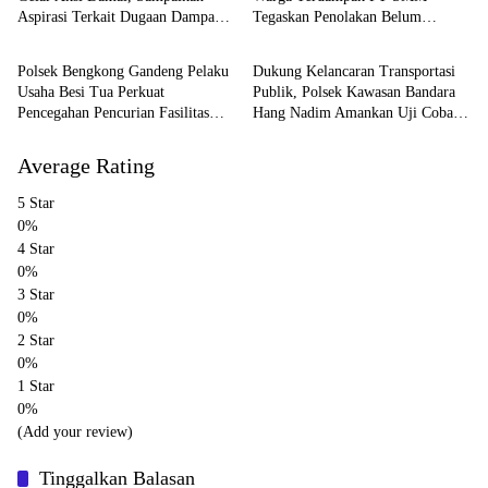
Aspirasi Terkait Dugaan Dampak
Tegaskan Penolakan Belum
Batam
Batam
Lingkungan PT SMM
Berakhir: “Kami Masih Merasakan
Dampaknya”
Polsek Bengkong Gandeng Pelaku
Dukung Kelancaran Transportasi
Usaha Besi Tua Perkuat
Publik, Polsek Kawasan Bandara
Pencegahan Pencurian Fasilitas
Hang Nadim Amankan Uji Coba
Umum
Trayek Bus Trans Batam
Average Rating
5 Star
0%
4 Star
0%
3 Star
0%
2 Star
0%
1 Star
0%
(Add your review)
Tinggalkan Balasan