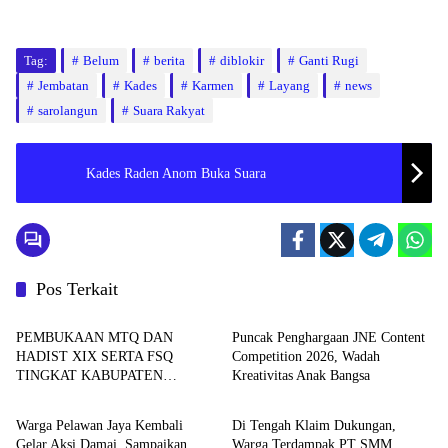
Tag:
Belum
berita
diblokir
Ganti Rugi
Jembatan
Kades
Karmen
Layang
news
sarolangun
Suara Rakyat
Kades Raden Anom Buka Suara
Pos Terkait
Seruyan
Batam
PEMBUKAAN MTQ DAN
Puncak Penghargaan JNE Content
HADIST XIX SERTA FSQ
Competition 2026, Wadah
TINGKAT KABUPATEN
Kreativitas Anak Bangsa
WAHANA
PEMERINTAHAN
SERUYAN TAHUN 2026 DI
HADIRI KAPOLRES DAN
Warga Pelawan Jaya Kembali
Di Tengah Klaim Dukungan,
KEJARI SERUYAN
Gelar Aksi Damai, Sampaikan
Warga Terdampak PT SMM