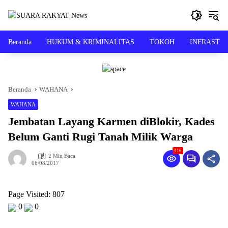
Langsung
ke
konten
Beranda
HUKUM & KRIMINALITAS
TOKOH
INFRASTR
Beranda
WAHANA
WAHANA
Jembatan Layang Karmen diBlokir, Kades
Belum Ganti Rugi Tanah Milik Warga
416
2 Min Baca
06/08/2017
Page Visited: 807
0
0