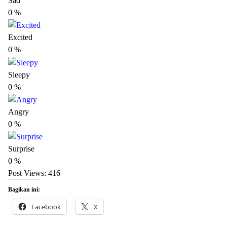
Sad
0
%
Excited
0
%
Sleepy
0
%
Angry
0
%
Surprise
0
%
Post Views:
416
Bagikan ini:
Facebook
X