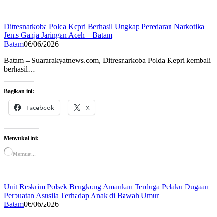
Ditresnarkoba Polda Kepri Berhasil Ungkap Peredaran Narkotika
Jenis Ganja Jaringan Aceh – Batam
Batam
06/06/2026
Batam – Suararakyatnews.com, Ditresnarkoba Polda Kepri kembali
berhasil…
Bagikan ini:
Facebook
X
Menyukai ini:
Memuat...
Unit Reskrim Polsek Bengkong Amankan Terduga Pelaku Dugaan
Perbuatan Asusila Terhadap Anak di Bawah Umur
Batam
06/06/2026