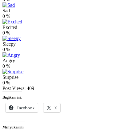
Sad
0
%
Excited
0
%
Sleepy
0
%
Angry
0
%
Surprise
0
%
Post Views:
409
Bagikan ini:
Facebook
X
Menyukai ini: