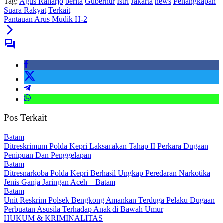
Tag:
Agus Raharjo
berita
Gubernur
Istri
Jakarta
news
Penangkapan
Suara Rakyat
Terkait
Pantauan Arus Mudik H-2
Pos Terkait
Batam
Ditreskrimum Polda Kepri Laksanakan Tahap II Perkara Dugaan
Penipuan Dan Penggelapan
Batam
Ditresnarkoba Polda Kepri Berhasil Ungkap Peredaran Narkotika
Jenis Ganja Jaringan Aceh – Batam
Batam
Unit Reskrim Polsek Bengkong Amankan Terduga Pelaku Dugaan
Perbuatan Asusila Terhadap Anak di Bawah Umur
HUKUM & KRIMINALITAS