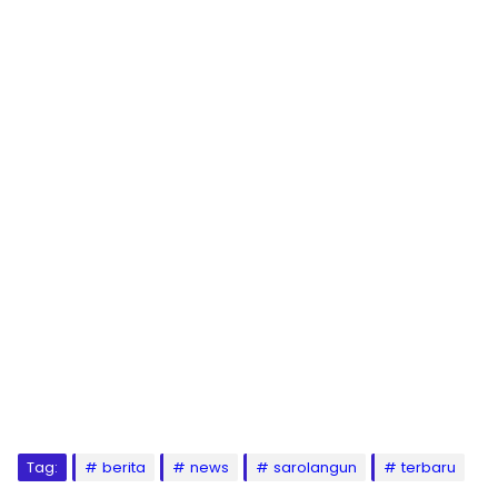
Tag:
berita
news
sarolangun
terbaru