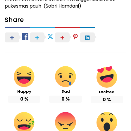
pukesmas pauh (Sobri Hamdani)
Share
Happy
Sad
Excited
0
%
0
%
0
%