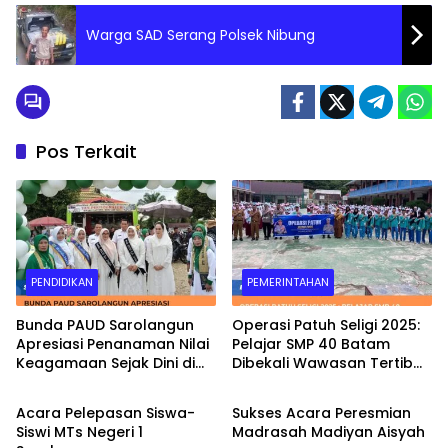
Warga SAD Serang Polsek Nibung
Pos Terkait
PENDIDIKAN
PEMERINTAHAN
Bunda PAUD Sarolangun
Operasi Patuh Seligi 2025:
Apresiasi Penanaman Nilai
Pelajar SMP 40 Batam
Keagamaan Sejak Dini di
Dibekali Wawasan Tertib
PENDIDIKAN
PENDIDIKAN
Kecamatan Singkut
Lalu Lintas
Acara Pelepasan Siswa-
Sukses Acara Peresmian
Siswi MTs Negeri 1
Madrasah Madiyan Aisyah