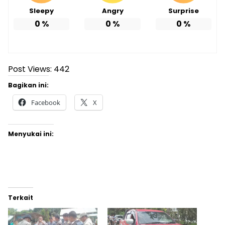
Sleepy
Angry
Surprise
0
%
0
%
0
%
Post Views:
442
Bagikan ini:
Facebook
X
Menyukai ini:
Terkait