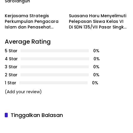
Sarolangun
PENDIDIKAN
PENDIDIKAN
Kerjasama Strategis
Suasana Haru Menyelimuti
Perkumpulan Pengacara
Pelepasan Siswa Kelas VI
Islam dan Penasehat
Di SDN 135/VII Pasar Singkut
Hukum Islam Indonesia
II
dan Universitas An Nur
Average Rating
Lampung dalam
Pendidikan Profesi Advokat
5 Star
0%
4 Star
0%
3 Star
0%
2 Star
0%
1 Star
0%
(Add your review)
Tinggalkan Balasan