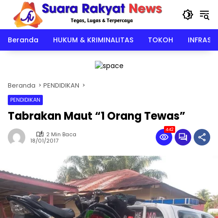
Langsung
ke
konten
Beranda
HUKUM & KRIMINALITAS
TOKOH
INFRAST
Beranda
PENDIDIKAN
PENDIDIKAN
Tabrakan Maut “1 Orang Tewas”
442
2 Min Baca
18/01/2017