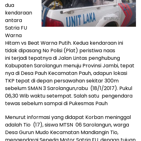
dua
kendaraan
antara
Satria FU
Warna
Hitam vs Beat Warna Putih. Kedua kendaraan ini
tidak dipasang No Polisi (Plat) peristiwa naas
ini terjadi tepatnya di Jalan Lintas penghubung
Kabupaten Sarolangun menuju Provinsi Jambi, tepat
nya di Desa Pauh Kecamatan Pauh, adapun lokasi
TKP tepat di depan persawahan sekitar 300m
sebelum SMAN 3 Sarolangun,rabu (18/1/2017). Pukul
06,30 Wib waktu setempat. Salah satu pengendara
tewas sebelum sampai di Pukesmas Pauh
Menurut informasi yang didapat Korban meninggal
adalah Tio (17), siswa MTSN 06 Sarolangun, warga
Desa Gurun Mudo Kecamatan Mandiangin Tio,
mengendarai Sepeda Motor Satria FU ,dengan tujuan