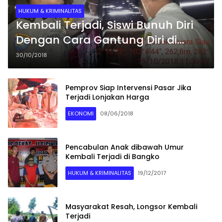
HUKUM & KRIMINALITAS
Kembali Terjadi, Siswi Bunuh Diri
Dengan Cara Gantung Diri di
Kabupaten Merangin
30/10/2018
Pemprov Siap Intervensi Pasar Jika
Terjadi Lonjakan Harga
EKONOMI
08/06/2018
Pencabulan Anak dibawah Umur
Kembali Terjadi di Bangko
HUKUM & KRIMINALITAS
19/12/2017
Masyarakat Resah, Longsor Kembali
Terjadi