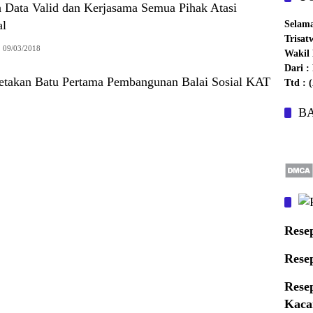
h Data Valid dan Kerjasama Semua Pihak Atasi
al
Selam
Trisat
09/03/2018
Wakil 
Dari 
etakan Batu Pertama Pembangunan Balai Sosial KAT
Ttd :
B
Rese
Rese
Rese
Kaca