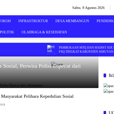
Sabtu, 8 Agustus 2026
TOKOH
INFRASTRUKTUR
DESA MEMBANGUN
PENDIDI
POLITIK
OLAHRAGA & KESEHATAN
PEMBUKAAN MTQ DAN HADIST XIX SER
FSQ TINGKAT KABUPATEN SERUYAN
TAHUN 2026 DI HADIRI KAPOLRES DAN
KEJARI SERUYAN
 Sosial, Perwira Polisi Dipecat dari
Ik
 Masyarakat Pelihara Kepedulian Sosial
2018
U