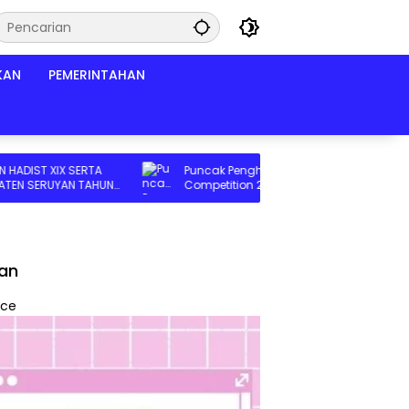
KAN
PEMERINTAHAN
ST XIX SERTA
Puncak Penghargaan JNE Content
SERUYAN TAHUN
Competition 2026, Wadah Kreativitas
DAN KEJARI
Anak Bangsa
lan