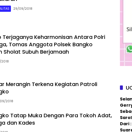
LITAS
29/09/2018
 Terjaganya Keharmonisan Antara Polri
ga, Tomas Anggota Polsek Bangko
n Sholat Subuh Berjamaah
/2018
ar Merangin Terkena Kegiatan Patroli
U
gko
Sela
09/2018
Gerry
Sebag
gko Tatap Muka Dengan Para Tokoh Adat,
Saro
ga dan Kades
Dari
Suar