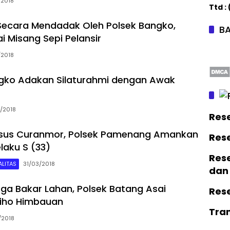
/2018
Ttd :
Secara Mendadak Oleh Polsek Bangko,
BA
i Misang Sepi Pelansir
/2018
gko Adakan Silaturahmi dengan Awak
/2018
Res
sus Curanmor, Polsek Pamenang Amankan
Res
laku S (33)
Rese
LITAS
31/03/2018
dan
a Bakar Lahan, Polsek Batang Asai
Res
liho Himbauan
Tra
/2018