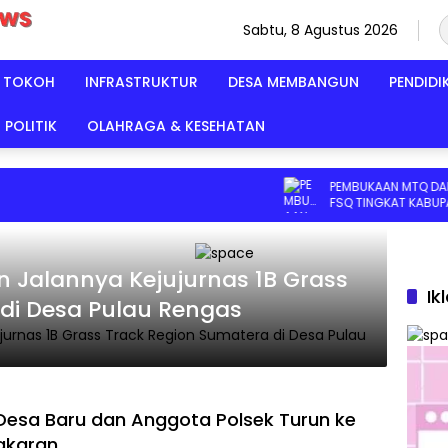
Sabtu, 8 Agustus 2026
TOKOH
INFRASTRUKTUR
DESA MEMBANGUN
PENDIDI
POLITIK
OLAHRAGA & KESEHATAN
PEMBUKAAN MTQ DAN HADI
FSQ TINGKAT KABUPATEN 
2026 DI HADIRI KAPOLRES 
SERUYAN
 Jalannya Kejujurnas 1B Grass
Ik
di Desa Pulau Rengas
esa Baru dan Anggota Polsek Turun ke
akaran