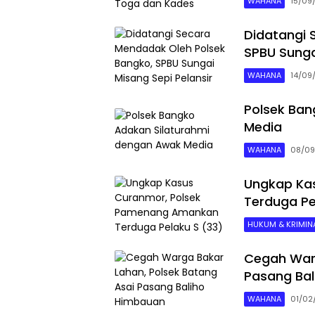
WAHANA
15/09
Didatangi 
SPBU Sunga
WAHANA
14/09
Polsek Ban
Media
WAHANA
08/09
Ungkap Ka
Terduga Pe
HUKUM & KRIMINA
Cegah Warg
Pasang Ba
WAHANA
01/02