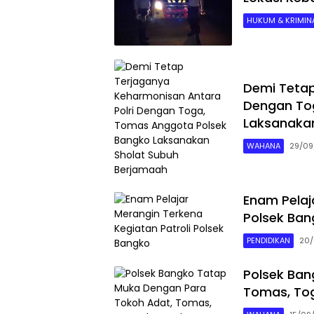
HUKUM & KRIMINA
Demi Tetap
Dengan To
Laksanaka
WAHANA
29/09
Enam Pelaj
Polsek Ban
PENDIDIKAN
20/
Polsek Ban
Tomas, To