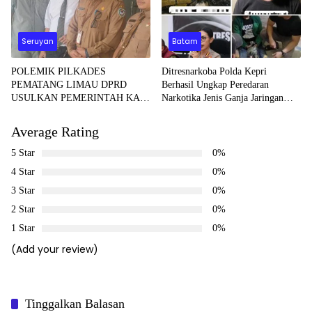
Seruyan
Batam
POLEMIK PILKADES
Ditresnarkoba Polda Kepri
PEMATANG LIMAU DPRD
Berhasil Ungkap Peredaran
USULKAN PEMERINTAH KAJI
Narkotika Jenis Ganja Jaringan
ULANG PENETAPAN CALON
Aceh – Batam
Average Rating
5 Star
0%
4 Star
0%
3 Star
0%
2 Star
0%
1 Star
0%
(Add your review)
Tinggalkan Balasan