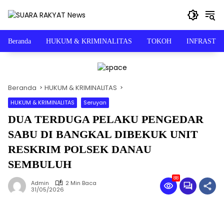
Langsung
ke
konten
Beranda
HUKUM & KRIMINALITAS
TOKOH
INFRASTR
Beranda
HUKUM & KRIMINALITAS
HUKUM & KRIMINALITAS
Seruyan
DUA TERDUGA PELAKU PENGEDAR
SABU DI BANGKAL DIBEKUK UNIT
RESKRIM POLSEK DANAU
SEMBULUH
88
Admin
2 Min Baca
31/05/2026