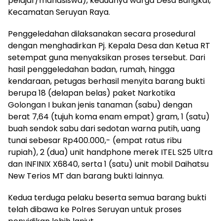
pelajar/mahasiswa), keduanya warga Desa Bangkal,
Kecamatan Seruyan Raya.
Penggeledahan dilaksanakan secara prosedural
dengan menghadirkan Pj. Kepala Desa dan Ketua RT
setempat guna menyaksikan proses tersebut. Dari
hasil penggeledahan badan, rumah, hingga
kendaraan, petugas berhasil menyita barang bukti
berupa 18 (delapan belas) paket Narkotika
Golongan I bukan jenis tanaman (sabu) dengan
berat 7,64 (tujuh koma enam empat) gram, 1 (satu)
buah sendok sabu dari sedotan warna putih, uang
tunai sebesar Rp400.000,- (empat ratus ribu
rupiah), 2 (dua) unit handphone merek ITEL S25 Ultra
dan INFINIX X6840, serta 1 (satu) unit mobil Daihatsu
New Terios MT dan barang bukti lainnya.
Kedua terduga pelaku beserta semua barang bukti
telah dibawa ke Polres Seruyan untuk proses