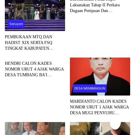
Laksanakan Tahap II Perkara
Dugaan Penipuan Dan
Penggelapan
Seruyan
PEMBUKAAN MTQ DAN
HADIST XIX SERTA FSQ
TINGKAT KABUPATEN
DESA MEMBANGUN
SERUYAN TAHUN 2026 DI
HADIRI KAPOLRES DAN
HENDRI CALON KADES
KEJARI SERUYAN
NOMOR URUT 4 AJAK WARGA
DESA TUMBANG BA’I
BERSAMA SAMA
MEMBANGUN DESA
DESA MEMBANGUN
MARDIANTO CALON KADES
NOMOR URUT 1 AJAK WARGA
DESA MUGI PENYUHU
BERSAMA SAMA
MEMBANGUN DESA