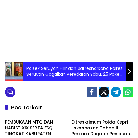
Polsek Seruyan Hilir dan Satresnarkoba Polres
Seruyan Gagalkan Peredaran Sabu, 25 Paket
Diamankan di Kuala Pembuang
Pos Terkait
Seruyan
Batam
PEMBUKAAN MTQ DAN
Ditreskrimum Polda Kepri
HADIST XIX SERTA FSQ
Laksanakan Tahap II
TINGKAT KABUPATEN
Perkara Dugaan Penipuan
DESA MEMBANGUN
DESA MEMBANGUN