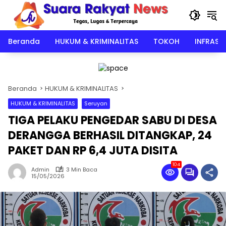
Langsung
ke
konten
Beranda
HUKUM & KRIMINALITAS
TOKOH
INFRAST
Beranda
HUKUM & KRIMINALITAS
HUKUM & KRIMINALITAS
Seruyan
TIGA PELAKU PENGEDAR SABU DI DESA
DERANGGA BERHASIL DITANGKAP, 24
PAKET DAN RP 6,4 JUTA DISITA
104
Admin
3 Min Baca
15/05/2026