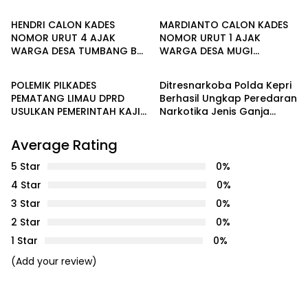
SERUYAN TAHUN 2026 DI
Dan Penggelapan
HADIRI KAPOLRES DAN
HENDRI CALON KADES
MARDIANTO CALON KADES
KEJARI SERUYAN
NOMOR URUT 4 AJAK
NOMOR URUT 1 AJAK
WARGA DESA TUMBANG BA’I
WARGA DESA MUGI
Seruyan
Batam
BERSAMA SAMA
PENYUHU BERSAMA SAMA
MEMBANGUN DESA
MEMBANGUN DESA
POLEMIK PILKADES
Ditresnarkoba Polda Kepri
PEMATANG LIMAU DPRD
Berhasil Ungkap Peredaran
USULKAN PEMERINTAH KAJI
Narkotika Jenis Ganja
ULANG PENETAPAN CALON
Jaringan Aceh – Batam
Average Rating
5 Star
0%
4 Star
0%
3 Star
0%
2 Star
0%
1 Star
0%
(Add your review)