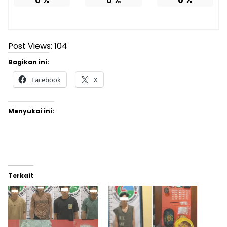
0
%
0
%
0
%
Post Views:
104
Bagikan ini:
Facebook
X
Menyukai ini:
Terkait