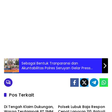
Sebagai Bentuk Tranparansi dan
Akuntabilitas Polres Seruyan Gelar Press
Release Akhir Tahun 2025
Pos Terkait
PEMERINTAHAN
PEMERINTAHAN
Di Tengah Klaim Dukungan,
Polsek Lubuk Baja Respon
Warga Terdampak PT SMM
Cepat Laporan 110, Patroli