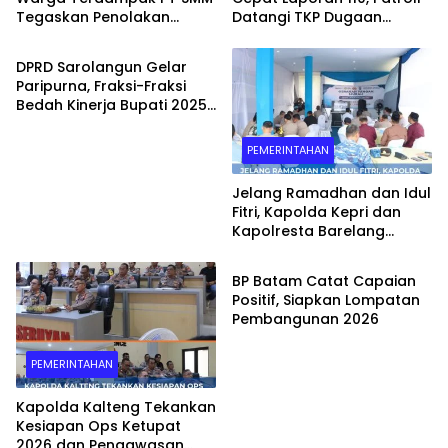
Tegaskan Penolakan
Datangi TKP Dugaan
PEMERINTAHAN
Belum Berakhir: “Kami
Keributan di Kelurahan
Masih Merasakan
Pelita
DPRD Sarolangun Gelar
Dampaknya”
Paripurna, Fraksi-Fraksi
Bedah Kinerja Bupati 2025
dengan Catatan Kritis dan
Harapan Baru
PEMERINTAHAN
Jelang Ramadhan dan Idul
Fitri, Kapolda Kepri dan
Kapolresta Barelang
PEMERINTAHAN
Pantau Gerakan Pangan
Murah di Batam
BP Batam Catat Capaian
Positif, Siapkan Lompatan
Pembangunan 2026
PEMERINTAHAN
Kapolda Kalteng Tekankan
Kesiapan Ops Ketupat
2026 dan Pengawasan