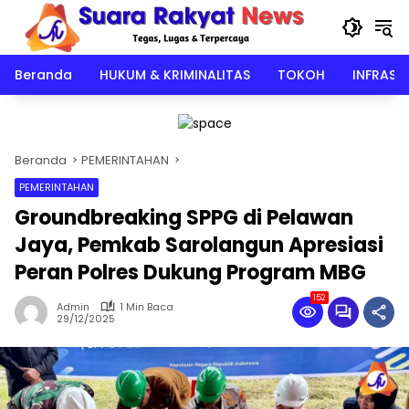
Langsung
ke
konten
Beranda
HUKUM & KRIMINALITAS
TOKOH
INFRAST
Beranda
PEMERINTAHAN
PEMERINTAHAN
Groundbreaking SPPG di Pelawan
Jaya, Pemkab Sarolangun Apresiasi
Peran Polres Dukung Program MBG
152
Admin
1 Min Baca
29/12/2025