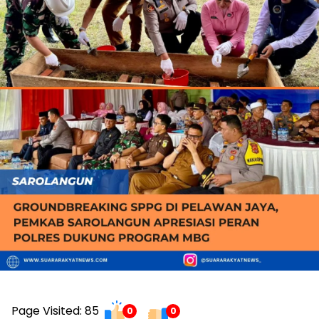
Page Visited: 85
0
0