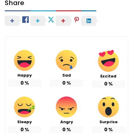
Share
Happy
Sad
Excited
0
%
0
%
0
%
Sleepy
Angry
Surprise
0
%
0
%
0
%