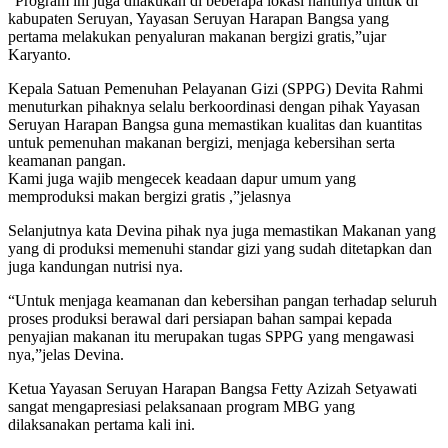
“Program ini juga dilakukan di beberapa lokasi nantinya untuk di
kabupaten Seruyan, Yayasan Seruyan Harapan Bangsa yang
pertama melakukan penyaluran makanan bergizi gratis,”ujar
Karyanto.
Kepala Satuan Pemenuhan Pelayanan Gizi (SPPG) Devita Rahmi
menuturkan pihaknya selalu berkoordinasi dengan pihak Yayasan
Seruyan Harapan Bangsa guna memastikan kualitas dan kuantitas
untuk pemenuhan makanan bergizi, menjaga kebersihan serta
keamanan pangan.
Kami juga wajib mengecek keadaan dapur umum yang
memproduksi makan bergizi gratis ,”jelasnya
Selanjutnya kata Devina pihak nya juga memastikan Makanan yang
yang di produksi memenuhi standar gizi yang sudah ditetapkan dan
juga kandungan nutrisi nya.
“Untuk menjaga keamanan dan kebersihan pangan terhadap seluruh
proses produksi berawal dari persiapan bahan sampai kepada
penyajian makanan itu merupakan tugas SPPG yang mengawasi
nya,”jelas Devina.
Ketua Yayasan Seruyan Harapan Bangsa Fetty Azizah Setyawati
sangat mengapresiasi pelaksanaan program MBG yang
dilaksanakan pertama kali ini.