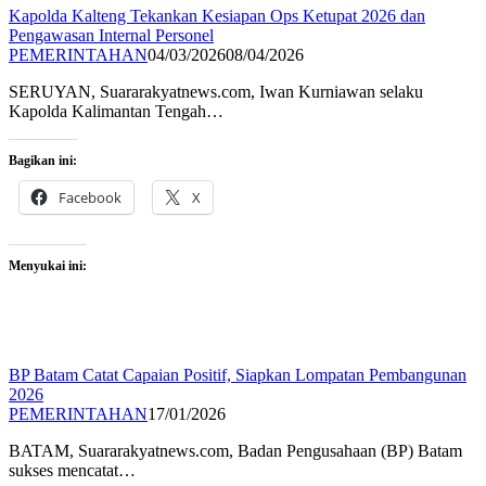
Kapolda Kalteng Tekankan Kesiapan Ops Ketupat 2026 dan
Pengawasan Internal Personel
PEMERINTAHAN
04/03/2026
08/04/2026
SERUYAN, Suararakyatnews.com, Iwan Kurniawan selaku
Kapolda Kalimantan Tengah…
Bagikan ini:
Facebook
X
Menyukai ini:
BP Batam Catat Capaian Positif, Siapkan Lompatan Pembangunan
2026
PEMERINTAHAN
17/01/2026
BATAM, Suararakyatnews.com, Badan Pengusahaan (BP) Batam
sukses mencatat…