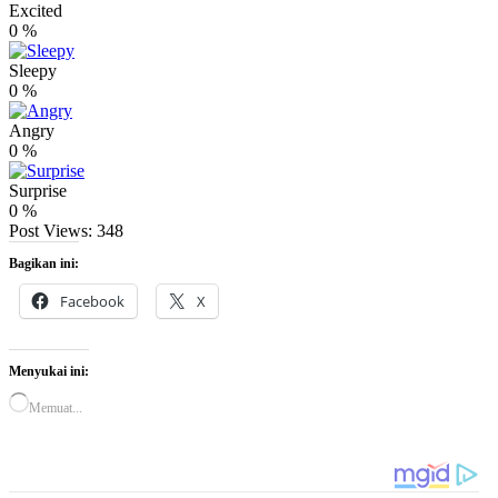
Excited
0
%
Sleepy
0
%
Angry
0
%
Surprise
0
%
Post Views:
348
Bagikan ini:
Facebook
X
Menyukai ini:
Memuat...