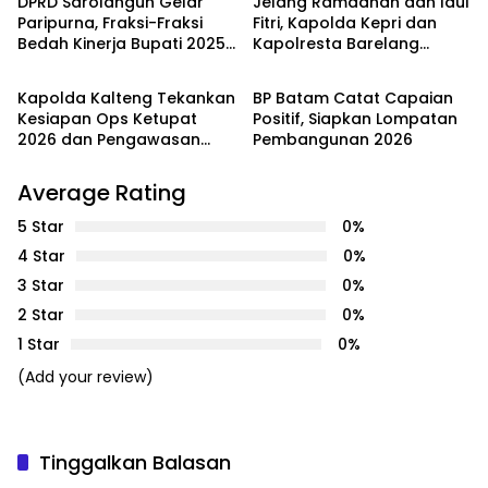
DPRD Sarolangun Gelar
Jelang Ramadhan dan Idul
Paripurna, Fraksi-Fraksi
Fitri, Kapolda Kepri dan
Bedah Kinerja Bupati 2025
Kapolresta Barelang
PEMERINTAHAN
PEMERINTAHAN
dengan Catatan Kritis dan
Pantau Gerakan Pangan
Harapan Baru
Murah di Batam
Kapolda Kalteng Tekankan
BP Batam Catat Capaian
Kesiapan Ops Ketupat
Positif, Siapkan Lompatan
2026 dan Pengawasan
Pembangunan 2026
Internal Personel
Average Rating
5 Star
0%
4 Star
0%
3 Star
0%
2 Star
0%
1 Star
0%
(Add your review)
Tinggalkan Balasan