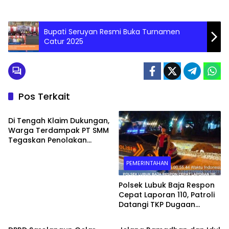
Bupati Seruyan Resmi Buka Turnamen
Catur 2025
Pos Terkait
PEMERINTAHAN
Di Tengah Klaim Dukungan,
Warga Terdampak PT SMM
Tegaskan Penolakan
Belum Berakhir: “Kami
Masih Merasakan
PEMERINTAHAN
Dampaknya”
Polsek Lubuk Baja Respon
Cepat Laporan 110, Patroli
Datangi TKP Dugaan
PEMERINTAHAN
PEMERINTAHAN
Keributan di Kelurahan
Pelita