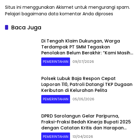
Situs ini menggunakan Akismet untuk mengurangi spam.
Pelajari bagaimana data komentar Anda diproses
Baca Juga
Di Tengah Klaim Dukungan, Warga
Terdampak PT SMM Tegaskan
Penolakan Belum Berakhir: “Kami Masih
Merasakan Dampaknya”
PEMERINTAHAN
09/07/2026
Polsek Lubuk Baja Respon Cepat
Laporan 110, Patroli Datangi TKP Dugaan
Keributan di Kelurahan Pelita
PEMERINTAHAN
05/05/2026
DPRD Sarolangun Gelar Paripurna,
Fraksi-Fraksi Bedah Kinerja Bupati 2025
dengan Catatan Kritis dan Harapan
Baru
PEMERINTAHAN
13/04/2026