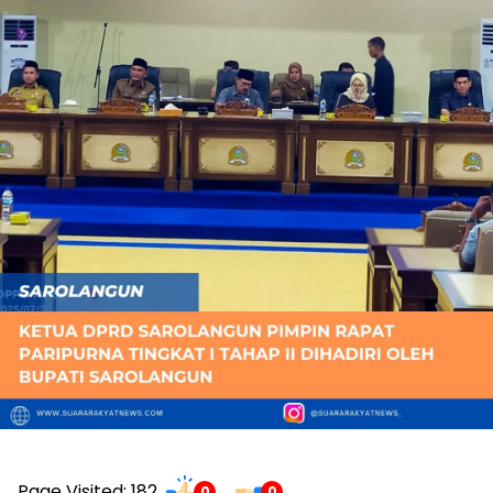
Page Visited: 182
0
0