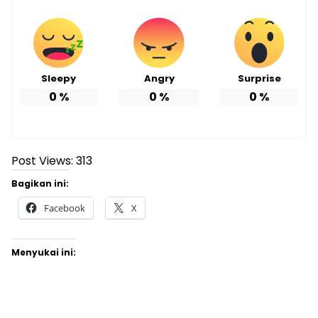
Sleepy
Angry
Surprise
0
%
0
%
0
%
Post Views:
313
Bagikan ini:
Facebook
X
Menyukai ini: