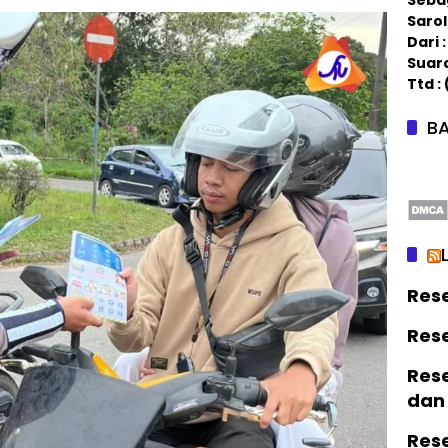
Saro
Dari
Suar
Ttd :
BA
Res
Res
Rese
dan
Res