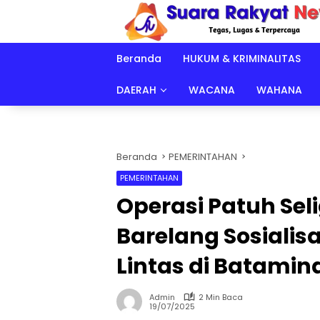
Langsung
ke
konten
Beranda
HUKUM & KRIMINALITAS
DAERAH
WACANA
WAHANA
Beranda
PEMERINTAHAN
PEMERINTAHAN
Operasi Patuh Seli
Barelang Sosialisa
Lintas di Batamin
Admin
2 Min Baca
19/07/2025