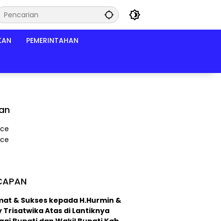
KAN
PEMERINTAHAN
lan
CAPAN
mat & Sukses kepada H.Hurmin &
 Trisatwika Atas di Lantiknya
ai Bupati dan Wakil Bupati Kab.