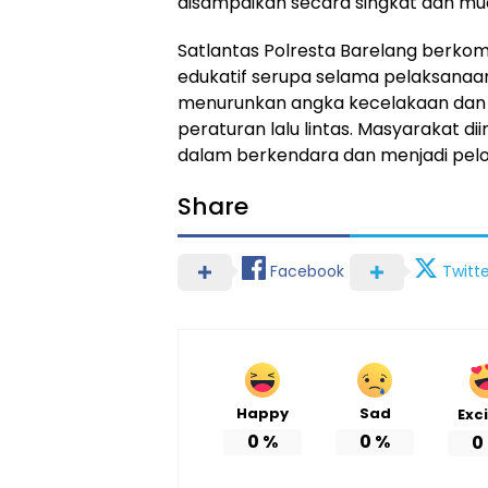
disampaikan secara singkat dan mu
Satlantas Polresta Barelang berko
edukatif serupa selama pelaksanaan 
menurunkan angka kecelakaan dan
peraturan lalu lintas. Masyarakat 
dalam berkendara dan menjadi pelop
Share
Facebook
Twitte
Happy
Sad
Exc
0
%
0
%
0