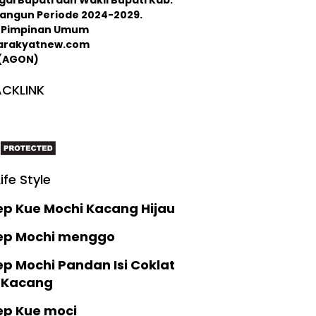
langun Periode 2024-2029.
 : Pimpinan Umum
arakyatnew.com
 (AGON)
CKLINK
Life Style
ep Kue Mochi Kacang Hijau
ep Mochi menggo
p Mochi Pandan Isi Coklat
 Kacang
ep Kue moci