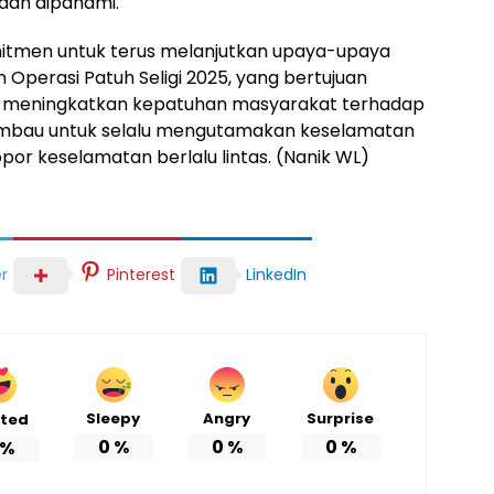
dah dipahami.
mitmen untuk terus melanjutkan upaya-upaya
Operasi Patuh Seligi 2025, yang bertujuan
 meningkatkan kepatuhan masyarakat terhadap
diimbau untuk selalu mengutamakan keselamatan
or keselamatan berlalu lintas. (Nanik WL)
r
Pinterest
LinkedIn
Sleepy
Angry
Surprise
ited
0
%
0
%
0
%
%