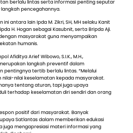
an berlalu lintas serta informasi penting seputar
-langkah pencegahannya.
ini antara lain Ipda M. Zikri, SH, MH selaku Kanit
pda H. Hogan sebagai Kasubnit, serta Bripda Aji.
ng dengan masyarakat guna menyampaikan
ekatan humanis.
l Afiditya Arief Wibowo, S.I.K., M.H.,
merupakan langkah preventif dalam
entingnya tertib berlalu lintas. “Melalui
n nilai-nilai keselamatan kepada masyarakat.
hanya tentang aturan, tapi juga upaya
li terhadap keselamatan diri sendiri dan orang
respon positif dari masyarakat. Banyak
upaya Satlantas dalam memberikan edukasi
a juga mengapresiasi materi informasi yang