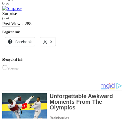
0
%
Surprise
0
%
Post Views:
288
Bagikan ini:
Facebook
X
Menyukai ini:
Memuat...