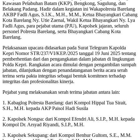
Kawasan Pelabuhan Batam (KKP), Bengkong, Sagulung, dan
Belakang Padang. Hadir dalam kegiatan ini Wakapolresta Barelang
AKBP Fadli Agus, S.I.K., M.H., M.M., Ketua Bhayangkari Cabang
Kota Barelang Ny. Utie Zaenal, Wakil Ketua Bhayangkari Ny. Lya
Fadli Agus, para pejabat utama (PJU), Kapolsek jajaran, seluruh
personel Polresta Barelang, serta Bhayangkari Cabang Kota
Barelang.
Pelaksanaan upacara didasarkan pada Surat Telegram Kapolda
Kepri Nomor STR/237/VI/KEP./2025 tanggal 19 Juni 2025 tentang
pemberhentian dari dan pengangkatan dalam jabatan di lingkungan
Polda Kepri. Rangkaian acara dimulai dengan pengambilan sumpah
jabatan, dilanjutkan dengan penandatanganan berita acara serah
terima serta pakta integritas sebagai bentuk komitmen terhadap
integritas dan profesionalitas kinerja.
Pejabat yang melaksanakan serah terima jabatan antara lain:
1. Kabaglog Polresta Barelang: dari Kompol Hippal Tua Sirait,
S.H., M.H. kepada AKP Paisol Hadi Susila
2. Kapolsek Nongsa: dari Kompol Efendri Ali, S.I.P., M.H. kepada
Kompol Dr. Arsyad Riyandi, S.I.P., M.H.
3. Kapolsek Sekupang: dari Kompol Benhur Gultom, S.E., M.M.