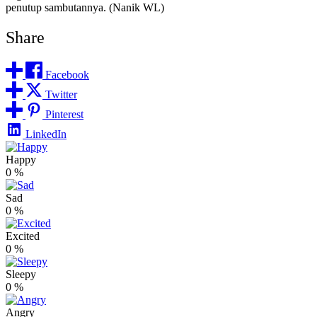
penutup sambutannya. (Nanik WL)
Share
Facebook
Twitter
Pinterest
LinkedIn
Happy
0
%
Sad
0
%
Excited
0
%
Sleepy
0
%
Angry