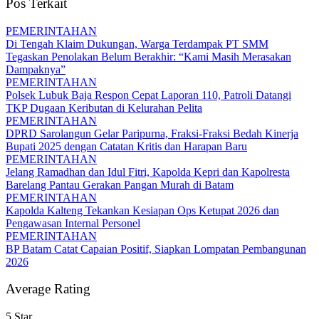
Pos Terkait
PEMERINTAHAN
Di Tengah Klaim Dukungan, Warga Terdampak PT SMM
Tegaskan Penolakan Belum Berakhir: “Kami Masih Merasakan
Dampaknya”
PEMERINTAHAN
Polsek Lubuk Baja Respon Cepat Laporan 110, Patroli Datangi
TKP Dugaan Keributan di Kelurahan Pelita
PEMERINTAHAN
DPRD Sarolangun Gelar Paripurna, Fraksi-Fraksi Bedah Kinerja
Bupati 2025 dengan Catatan Kritis dan Harapan Baru
PEMERINTAHAN
Jelang Ramadhan dan Idul Fitri, Kapolda Kepri dan Kapolresta
Barelang Pantau Gerakan Pangan Murah di Batam
PEMERINTAHAN
Kapolda Kalteng Tekankan Kesiapan Ops Ketupat 2026 dan
Pengawasan Internal Personel
PEMERINTAHAN
BP Batam Catat Capaian Positif, Siapkan Lompatan Pembangunan
2026
Average Rating
5 Star