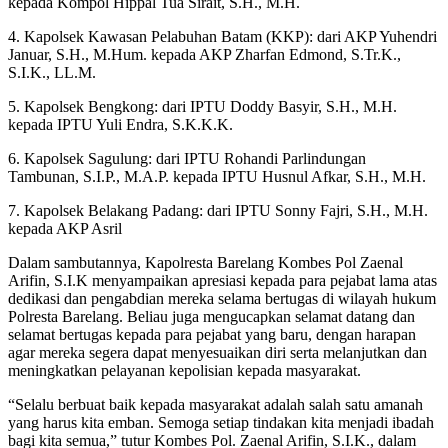
kepada Kompol Hippal Tua Sirait, S.H., M.H.
4. Kapolsek Kawasan Pelabuhan Batam (KKP): dari AKP Yuhendri
Januar, S.H., M.Hum. kepada AKP Zharfan Edmond, S.Tr.K.,
S.I.K., LL.M.
5. Kapolsek Bengkong: dari IPTU Doddy Basyir, S.H., M.H.
kepada IPTU Yuli Endra, S.K.K.K.
6. Kapolsek Sagulung: dari IPTU Rohandi Parlindungan
Tambunan, S.I.P., M.A.P. kepada IPTU Husnul Afkar, S.H., M.H.
7. Kapolsek Belakang Padang: dari IPTU Sonny Fajri, S.H., M.H.
kepada AKP Asril
Dalam sambutannya, Kapolresta Barelang Kombes Pol Zaenal
Arifin, S.I.K menyampaikan apresiasi kepada para pejabat lama atas
dedikasi dan pengabdian mereka selama bertugas di wilayah hukum
Polresta Barelang. Beliau juga mengucapkan selamat datang dan
selamat bertugas kepada para pejabat yang baru, dengan harapan
agar mereka segera dapat menyesuaikan diri serta melanjutkan dan
meningkatkan pelayanan kepolisian kepada masyarakat.
“Selalu berbuat baik kepada masyarakat adalah salah satu amanah
yang harus kita emban. Semoga setiap tindakan kita menjadi ibadah
bagi kita semua,” tutur Kombes Pol. Zaenal Arifin, S.I.K., dalam