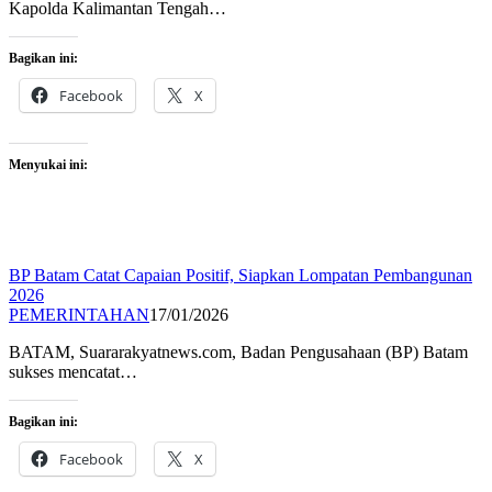
Kapolda Kalimantan Tengah…
Bagikan ini:
Facebook
X
Menyukai ini:
BP Batam Catat Capaian Positif, Siapkan Lompatan Pembangunan
2026
PEMERINTAHAN
17/01/2026
BATAM, Suararakyatnews.com, Badan Pengusahaan (BP) Batam
sukses mencatat…
Bagikan ini:
Facebook
X