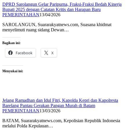
DPRD Sarolangun Gelar Paripurna, Fraksi-Fraksi Bedah Kinerja
Bupati 2025 dengan Catatan Kritis dan Harapan Baru
PEMERINTAHAN
13/04/2026
SAROLANGUN, Suararakyatnews.com, Suasana khidmat
menyelimuti ruang sidang Dewan…
Bagikan ini:
Facebook
X
Menyukai ini:
Jelang Ramadhan dan Idul Fitri, Kapolda Kepri dan Kapolresta
Barelang Pantau Gerakan Pangan Murah di Batam
PEMERINTAHAN
13/03/2026
BATAM, Suararakyatnews.com, Kepolisian Republik Indonesia
melalui Polda Kepulauan…