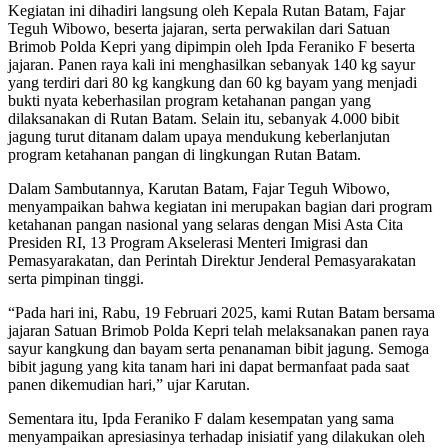
Kegiatan ini dihadiri langsung oleh Kepala Rutan Batam, Fajar
Teguh Wibowo, beserta jajaran, serta perwakilan dari Satuan
Brimob Polda Kepri yang dipimpin oleh Ipda Feraniko F beserta
jajaran. Panen raya kali ini menghasilkan sebanyak 140 kg sayur
yang terdiri dari 80 kg kangkung dan 60 kg bayam yang menjadi
bukti nyata keberhasilan program ketahanan pangan yang
dilaksanakan di Rutan Batam. Selain itu, sebanyak 4.000 bibit
jagung turut ditanam dalam upaya mendukung keberlanjutan
program ketahanan pangan di lingkungan Rutan Batam.
Dalam Sambutannya, Karutan Batam, Fajar Teguh Wibowo,
menyampaikan bahwa kegiatan ini merupakan bagian dari program
ketahanan pangan nasional yang selaras dengan Misi Asta Cita
Presiden RI, 13 Program Akselerasi Menteri Imigrasi dan
Pemasyarakatan, dan Perintah Direktur Jenderal Pemasyarakatan
serta pimpinan tinggi.
“Pada hari ini, Rabu, 19 Februari 2025, kami Rutan Batam bersama
jajaran Satuan Brimob Polda Kepri telah melaksanakan panen raya
sayur kangkung dan bayam serta penanaman bibit jagung. Semoga
bibit jagung yang kita tanam hari ini dapat bermanfaat pada saat
panen dikemudian hari,” ujar Karutan.
Sementara itu, Ipda Feraniko F dalam kesempatan yang sama
menyampaikan apresiasinya terhadap inisiatif yang dilakukan oleh