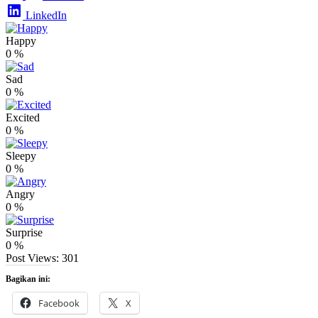
LinkedIn
Happy
0
%
Sad
0
%
Excited
0
%
Sleepy
0
%
Angry
0
%
Surprise
0
%
Post Views:
301
Bagikan ini:
Facebook
X