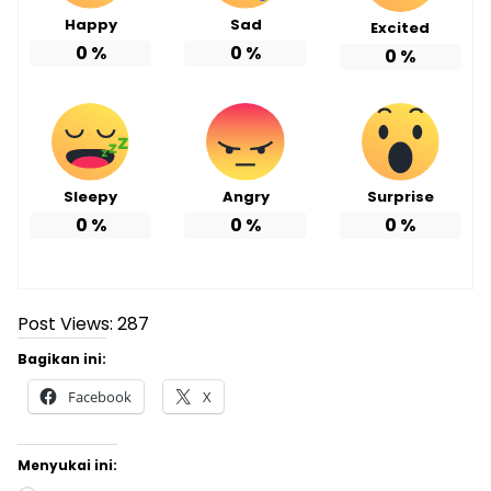
Happy
Sad
Excited
0
%
0
%
0
%
Sleepy
Angry
Surprise
0
%
0
%
0
%
Post Views:
287
Bagikan ini:
Facebook
X
Menyukai ini: