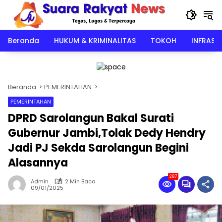
Langsung
ke
konten
Beranda
HUKUM & KRIMINALITAS
TOKOH
INFRAST
Beranda
PEMERINTAHAN
PEMERINTAHAN
DPRD Sarolangun Bakal Surati
Gubernur Jambi,Tolak Dedy Hendry
Jadi PJ Sekda Sarolangun Begini
Alasannya
287
Admin
2 Min Baca
09/01/2025