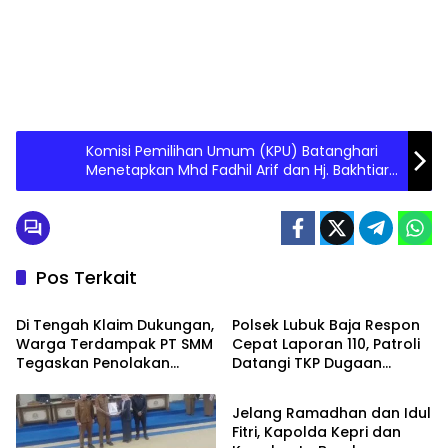
Komisi Pemilihan Umum (KPU) Batanghari
Menetapkan Mhd Fadhil Arif dan Hj. Bakhtiar
Sebagai Bupati Terpilih Pilkada Serentak
Tahun 2024
Pos Terkait
PEMERINTAHAN
PEMERINTAHAN
Di Tengah Klaim Dukungan,
Polsek Lubuk Baja Respon
Warga Terdampak PT SMM
Cepat Laporan 110, Patroli
Tegaskan Penolakan
Datangi TKP Dugaan
PEMERINTAHAN
Belum Berakhir: “Kami
Keributan di Kelurahan
Masih Merasakan
Pelita
Jelang Ramadhan dan Idul
Dampaknya”
Fitri, Kapolda Kepri dan