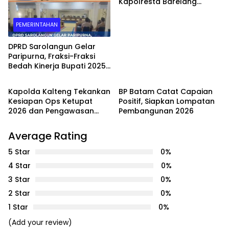
Kapolresta Barelang
Pantau Gerakan Pangan
Murah di Batam
PEMERINTAHAN
DPRD Sarolangun Gelar
Paripurna, Fraksi-Fraksi
Bedah Kinerja Bupati 2025
PEMERINTAHAN
PEMERINTAHAN
dengan Catatan Kritis dan
Harapan Baru
Kapolda Kalteng Tekankan
BP Batam Catat Capaian
Kesiapan Ops Ketupat
Positif, Siapkan Lompatan
2026 dan Pengawasan
Pembangunan 2026
Internal Personel
Average Rating
5 Star
0%
4 Star
0%
3 Star
0%
2 Star
0%
1 Star
0%
(Add your review)